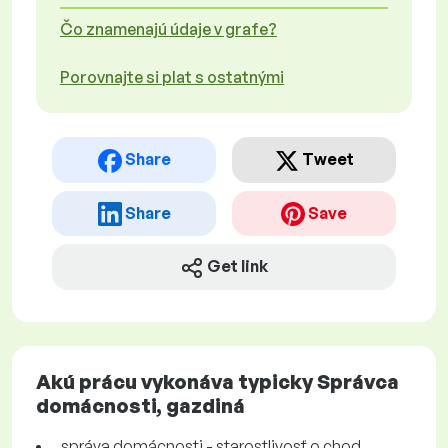
Čo znamenajú údaje v grafe?
Porovnajte si plat s ostatnými
Share
Tweet
Share
Save
Get link
Akú prácu vykonáva typicky Správca
domácnosti, gazdiná
správa domácnosti - starostlivosť o chod