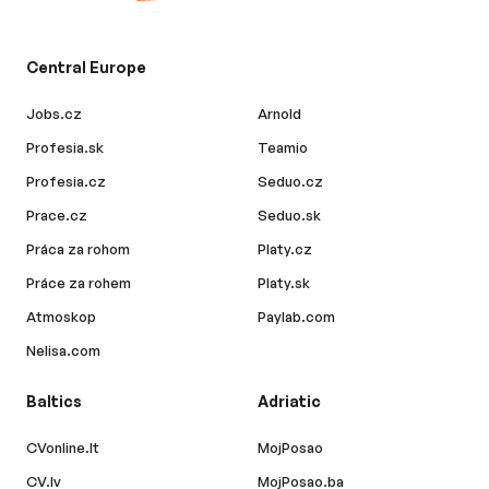
Central Europe
Jobs.cz
Arnold
Profesia.sk
Teamio
Profesia.cz
Seduo.cz
Prace.cz
Seduo.sk
Práca za rohom
Platy.cz
Práce za rohem
Platy.sk
Atmoskop
Paylab.com
Nelisa.com
Baltics
Adriatic
CVonline.lt
MojPosao
CV.lv
MojPosao.ba