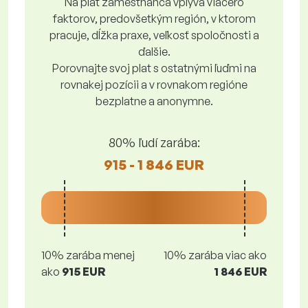
Na plat zamestnanca vplýva viacero
faktorov, predovšetkým región, v ktorom
pracuje, dĺžka praxe, veľkosť spoločnosti a
ďalšie.
Porovnajte svoj plat s ostatnými ľuďmi na
rovnakej pozícii a v rovnakom regióne
bezplatne a anonymne.
80% ľudí zarába:
915 - 1 846 EUR
10% zarába menej
10% zarába viac ako
ako
915 EUR
1 846 EUR