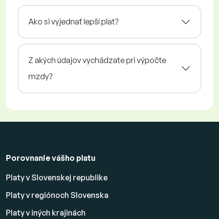
Ako si vyjednať lepší plat?
Z akých údajov vychádzate pri výpočte
mzdy?
Porovnanie vášho platu
Platy v Slovenskej republike
Platy v regiónoch Slovenska
Platy v iných krajinách