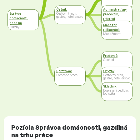
Čašník
Administratívny
Správca
Cestovný ruch,
pracovník,
gastro, hotelierstvo
domácnosti,
referent
gazdiná
Administratíva
Manažér
Služby
reštaurácie
Manažment
Predavač
Obchod
Upratovač
Chyžný
Pomocné práce
Cestovný ruch,
gastro, hotelierstvo
Skladník
Doprava, špedícia,
logistika
Pozícia Správca domácnosti, gazdiná
na trhu práce