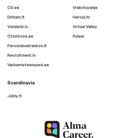
CV.ee
Vrabotuvanje
Dirbam.lt
Hercul.hr
Visidarbi.lv
Virtual Valley
Otsintood.ee
Pulser
Personaloatrankos.lt
Recruitment.lv
Varbamisteenused.ee
Scandinavia
Jobly.fi