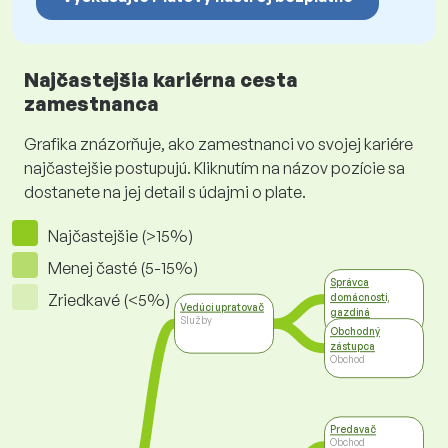
Najčastejšia kariérna cesta
zamestnanca
Grafika znázorňuje, ako zamestnanci vo svojej kariére
najčastejšie postupujú. Kliknutím na názov pozície sa
dostanete na jej detail s údajmi o plate.
Najčastejšie (>15%)
Menej časté (5-15%)
Správca
Zriedkavé (<5%)
domácnosti,
Vedúci upratovač
gazdiná
Služby
Služby
Obchodný
zástupca
Obchod
Predavač
Obchod