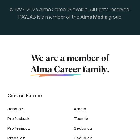
© 1997-2026 Alma Career Slovakia, All rights reserved!
PAYLAB is a member of the
Alma Media
group
We are a member of
Alma Career
family.
Central Europe
Jobs.cz
Arnold
Profesia.sk
Teamio
Profesia.cz
Seduo.cz
Prace.cz
Seduo.sk