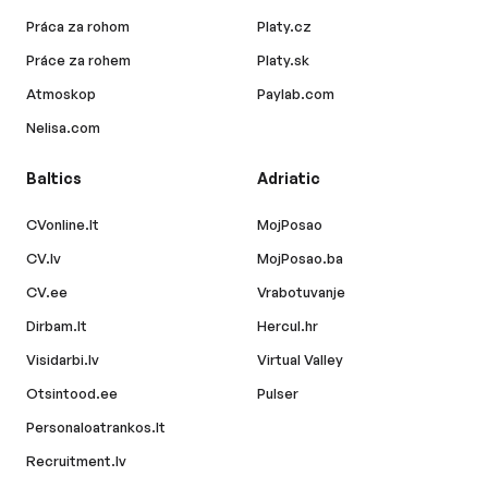
Práca za rohom
Platy.cz
Práce za rohem
Platy.sk
Atmoskop
Paylab.com
Nelisa.com
Baltics
Adriatic
CVonline.lt
MojPosao
CV.lv
MojPosao.ba
CV.ee
Vrabotuvanje
Dirbam.lt
Hercul.hr
Visidarbi.lv
Virtual Valley
Otsintood.ee
Pulser
Personaloatrankos.lt
Recruitment.lv