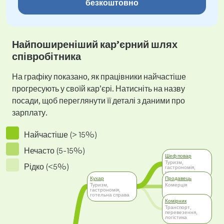
безкоштовно
Найпоширеніший кар’єрний шлях
співробітника
На графіку показано, як працівники найчастіше
прогресують у своїй кар’єрі. Натисніть на назву
посади, щоб переглянути її деталі з даними про
зарплату.
Найчастіше (> 15%)
Нечасто (5-15%)
Шеф повар
Туризм,
Рідко (<5%)
гастрономія,
готельна справа
Кухар
Продавець
Туризм,
Комерція
гастрономія,
готельна справа
Комірник
Транспорт,
перевезення,
логістика