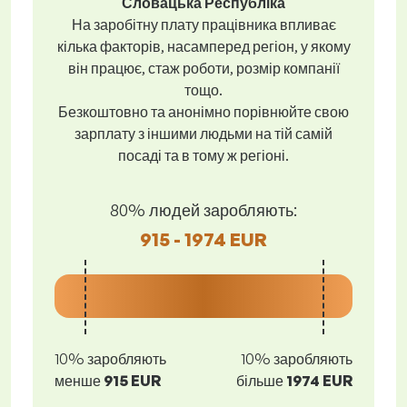
Словацька Республіка
На заробітну плату працівника впливає
кілька факторів, насамперед регіон, у якому
він працює, стаж роботи, розмір компанії
тощо.
Безкоштовно та анонімно порівнюйте свою
зарплату з іншими людьми на тій самій
посаді та в тому ж регіоні.
80% людей заробляють:
915 - 1974 EUR
10% заробляють
10% заробляють
менше
915 EUR
більше
1974 EUR