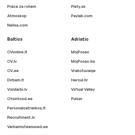
Práce za rohem
Platy.sk
Atmoskop
Paylab.com
Nelisa.com
Baltics
Adriatic
CVonline.lt
MojPosao
CV.lv
MojPosao.ba
CV.ee
Vrabotuvanje
Dirbam.lt
Hercul.hr
Visidarbi.lv
Virtual Valley
Otsintood.ee
Pulser
Personaloatrankos.lt
Recruitment.lv
Varbamisteenused.ee