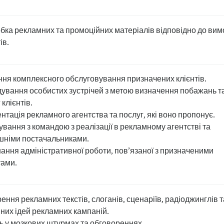
бка рекламних та промоційних матеріалів відповідно до вим
ів.
ня комплексного обслуговування призначених клієнтів.
дування особистих зустрічей з метою визначення побажань т
 клієнтів.
нтація рекламного агентства та послуг, які воно пропонує.
ування з командою з реалізації в рекламному агентстві та
шніми постачальниками.
ання адміністративної роботи, пов’язаної з призначеними
тами.
ення рекламних текстів, слоганів, сценаріїв, радіоджинглів т
них ідей рекламних кампаній.
ь у мозкових штурмах та обговореннях.