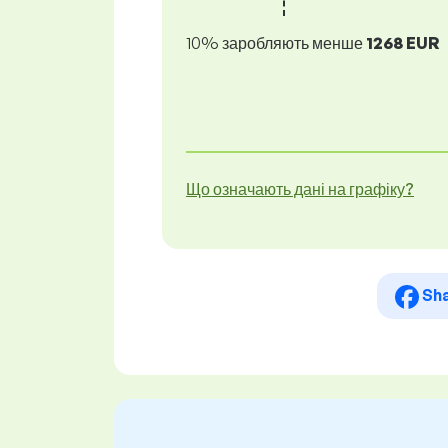
10% заробляють менше
1268 EUR
Що означають дані на графіку?
Sh