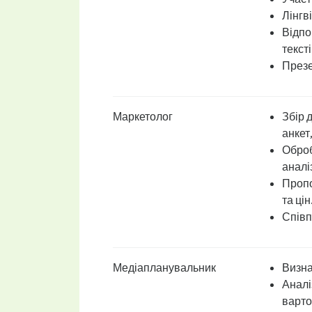
Лінгв
Відпо
тексті
Презе
Маркетолог
Збір 
анкет
Оброб
аналіз
Пропо
та цін
Співп
Медіапланувальник
Визна
Аналіз
варто