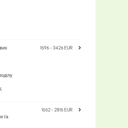
ових
1596 - 3426 EUR
поділу
ї.
1552 - 2815 EUR
ти та