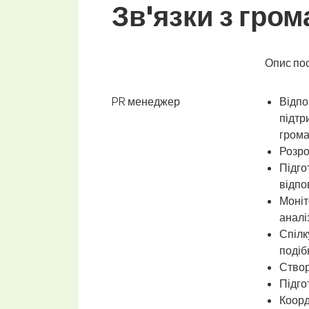
Зв'язки з гром
Опис по
PR менеджер
Відпо
підтр
грома
Розро
Підго
відпо
Моніт
аналіз
Спілк
подіб
Створ
Підго
Коорд