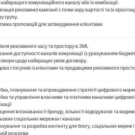
 найкращого комунікаційного каналу або їх комбінації.
ізація рекламної кампанії з точки зору вартості та їх орієнтаці
ву групу.
товка пропозицій для затвердження клієнтами.
івля рекламного часу та простору в ЗМІ.
вання доступності каналів комунікації (з урахуванням бюджет
овори щодо найкращих умов договору.
ова стосунків із клієнтами та продавцями рекламного просто
бка, планування та впровадження стратегії цифрового марк
бка та управління власними та платними каналами цифрово
ікації
щення впізнаваності бренду, кількості відвідувачів та видим
льових соціальних мережах і каналах
нування та розробка контенту для блогу, соціальних мереж і
ній розсилки