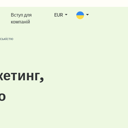
Вступ для
EUR
компаній
ськістю
кетинг,
ю