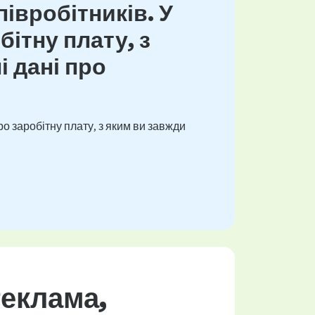
івробітників. У
ітну плату, з
і дані про
о заробітну плату, з яким ви завжди
Реклама,