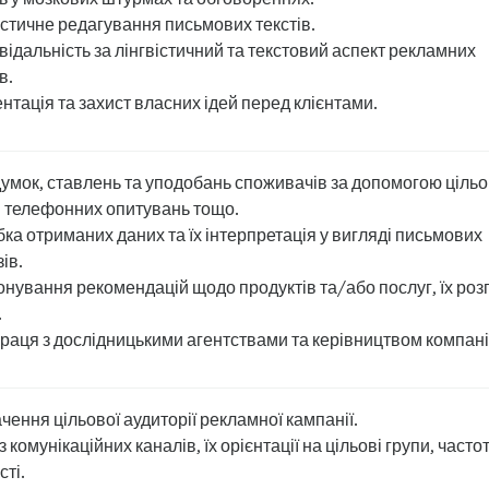
істичне редагування письмових текстів.
відальність за лінгвістичний та текстовий аспект рекламних
в.
нтація та захист власних ідей перед клієнтами.
думок, ставлень та уподобань споживачів за допомогою ціль
, телефонних опитувань тощо.
ка отриманих даних та їх інтерпретація у вигляді письмових
ів.
нування рекомендацій щодо продуктів та/або послуг, їх роз
.
раця з дослідницькими агентствами та керівництвом компані
чення цільової аудиторії рекламної кампанії.
 комунікаційних каналів, їх орієнтації на цільові групи, часто
сті.