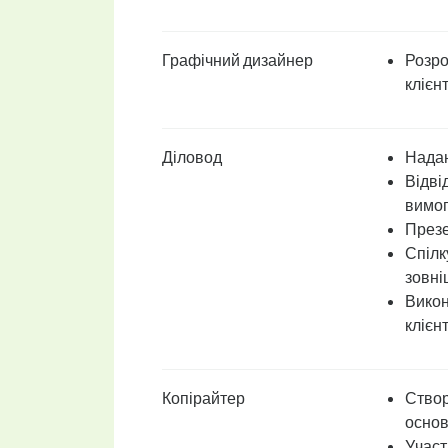
Графічний дизайнер
Розро
клієнт
Діловод
Надан
Відві
вимог
Презе
Спілк
зовні
Викон
клієн
Копірайтер
Створ
основ
Участ