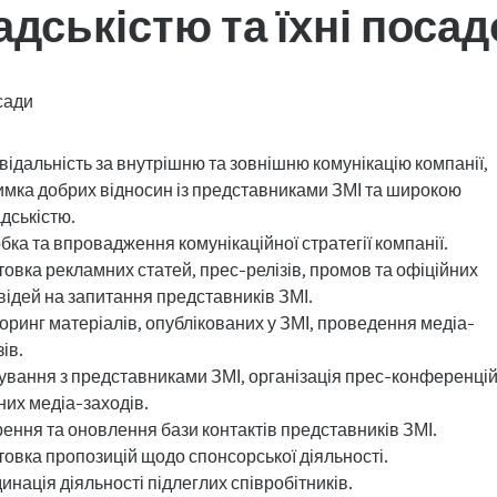
адськістю та їхні посадо
сади
відальність за внутрішню та зовнішню комунікацію компанії,
имка добрих відносин із представниками ЗМІ та широкою
дськістю.
бка та впровадження комунікаційної стратегії компанії.
товка рекламних статей, прес-релізів, промов та офіційних
відей на запитання представників ЗМІ.
оринг матеріалів, опублікованих у ЗМІ, проведення медіа-
ів.
ування з представниками ЗМІ, організація прес-конференцій
них медіа-заходів.
ення та оновлення бази контактів представників ЗМІ.
товка пропозицій щодо спонсорської діяльності.
инація діяльності підлеглих співробітників.