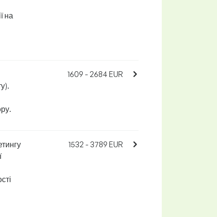
ї на
1609 - 2684 EUR
у).
ру.
етингу
1532 - 3789 EUR
ї
ості