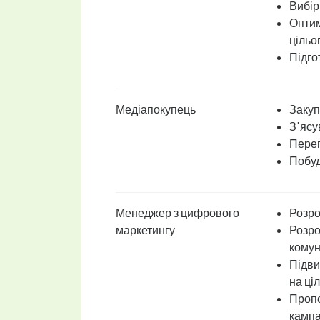
Вибір
Оптим
цільо
Підго
Медіапокупець
Закуп
З'ясу
Перег
Побуд
Менеджер з цифрового
Розро
маркетингу
Розро
комун
Підви
на ці
Пропо
кампа