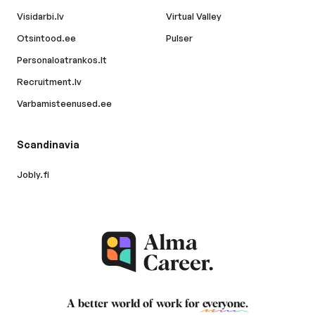
Visidarbi.lv
Virtual Valley
Otsintood.ee
Pulser
Personaloatrankos.lt
Recruitment.lv
Varbamisteenused.ee
Scandinavia
Jobly.fi
A better world of work for
everyone
.