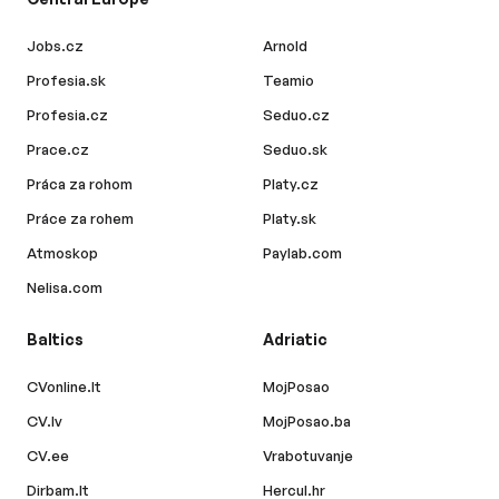
Jobs.cz
Arnold
Profesia.sk
Teamio
Profesia.cz
Seduo.cz
Prace.cz
Seduo.sk
Práca za rohom
Platy.cz
Práce za rohem
Platy.sk
Atmoskop
Paylab.com
Nelisa.com
Baltics
Adriatic
CVonline.lt
MojPosao
CV.lv
MojPosao.ba
CV.ee
Vrabotuvanje
Dirbam.lt
Hercul.hr