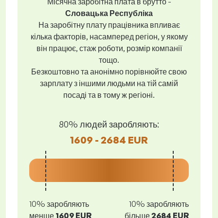
Місячна заробітна плата в брутто -
Словацька Республіка
На заробітну плату працівника впливає
кілька факторів, насамперед регіон, у якому
він працює, стаж роботи, розмір компанії
тощо.
Безкоштовно та анонімно порівнюйте свою
зарплату з іншими людьми на тій самій
посаді та в тому ж регіоні.
80% людей заробляють:
1609 - 2684 EUR
10% заробляють
10% заробляють
менше
1609 EUR
більше
2684 EUR