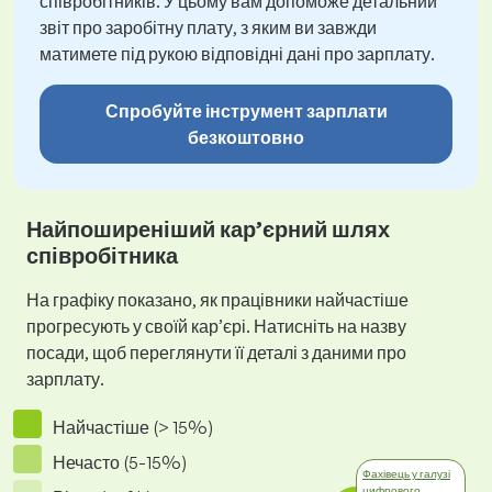
співробітників. У цьому вам допоможе детальний
звіт про заробітну плату, з яким ви завжди
матимете під рукою відповідні дані про зарплату.
Спробуйте інструмент зарплати
безкоштовно
Найпоширеніший кар’єрний шлях
співробітника
На графіку показано, як працівники найчастіше
прогресують у своїй кар’єрі. Натисніть на назву
посади, щоб переглянути її деталі з даними про
зарплату.
Найчастіше (> 15%)
Нечасто (5-15%)
Фахівець у галузі
цифрового