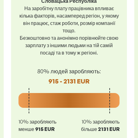
Словацька Республіка
На заробітну плату працівника впливає
кілька факторів, насамперед регіон, у якому
він працює, стаж роботи, розмір компанії
тощо.
Безкоштовно та анонімно порівнюйте свою
зарплату з іншими людьми на тій самій
посаді та в тому ж регіоні.
80% людей заробляють:
915 - 2131 EUR
10% заробляють
10% заробляють
менше
915 EUR
більше
2131 EUR