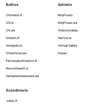
Baltics
Adriatic
CVonline.lt
MojPosao
CV.lv
MojPosao.ba
CV.ee
Vrabotuvanje
Dirbam.lt
Hercul.hr
Visidarbi.lv
Virtual Valley
Otsintood.ee
Pulser
Personaloatrankos.lt
Recruitment.lv
Varbamisteenused.ee
Scandinavia
Jobly.fi