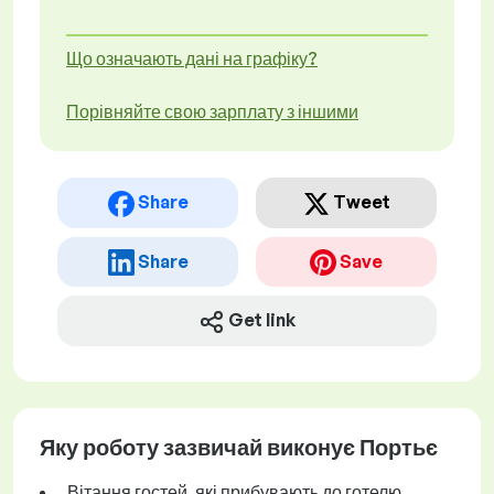
Що означають дані на графіку?
Порівняйте свою зарплату з іншими
Share
Tweet
Share
Save
Get link
Яку роботу зазвичай виконує Портьє
Вітання гостей, які прибувають до готелю.