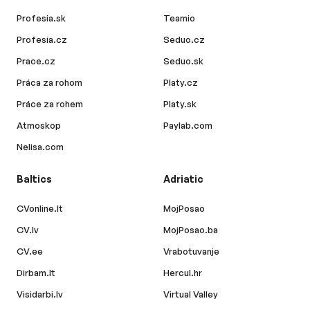
Profesia.sk
Teamio
Profesia.cz
Seduo.cz
Prace.cz
Seduo.sk
Práca za rohom
Platy.cz
Práce za rohem
Platy.sk
Atmoskop
Paylab.com
Nelisa.com
Baltics
Adriatic
CVonline.lt
MojPosao
CV.lv
MojPosao.ba
CV.ee
Vrabotuvanje
Dirbam.lt
Hercul.hr
Visidarbi.lv
Virtual Valley