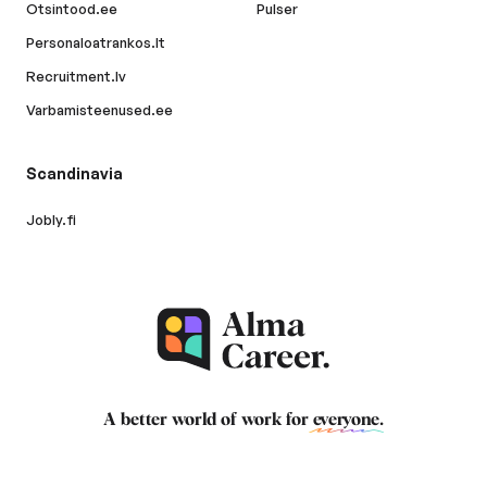
Otsintood.ee
Pulser
Personaloatrankos.lt
Recruitment.lv
Varbamisteenused.ee
Scandinavia
Jobly.fi
A better world of work for
everyone
.