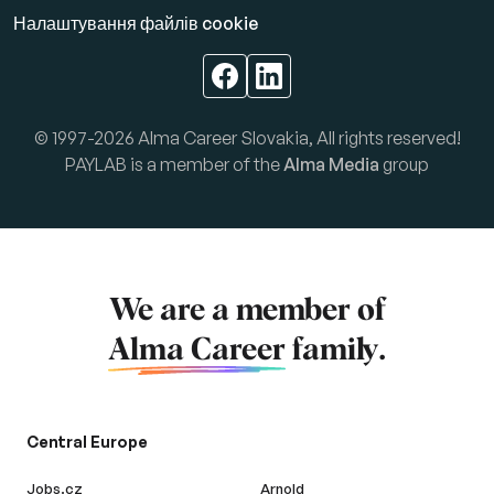
Налаштування файлів cookie
© 1997-2026 Alma Career Slovakia, All rights reserved!
PAYLAB is a member of the
Alma Media
group
We are a member of
Alma Career
family.
Central Europe
Jobs.cz
Arnold