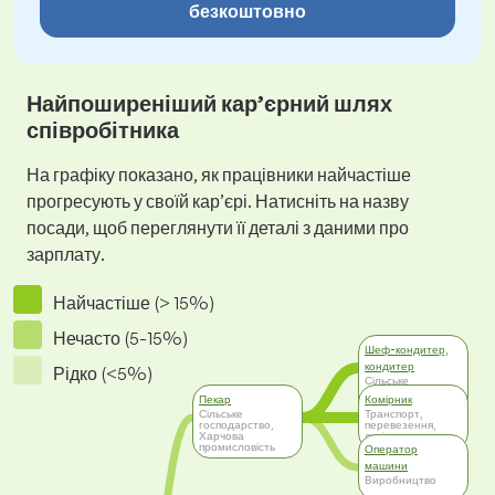
безкоштовно
Найпоширеніший кар’єрний шлях
співробітника
На графіку показано, як працівники найчастіше
прогресують у своїй кар’єрі. Натисніть на назву
посади, щоб переглянути її деталі з даними про
зарплату.
Найчастіше (> 15%)
Нечасто (5-15%)
Шеф-кондитер,
кондитер
Рідко (<5%)
Сільське
господарство,
Пекар
Комірник
Харчова
Сільське
промисловість
Транспорт,
господарство,
перевезення,
Харчова
логістика
промисловість
Оператор
машини
Виробництво