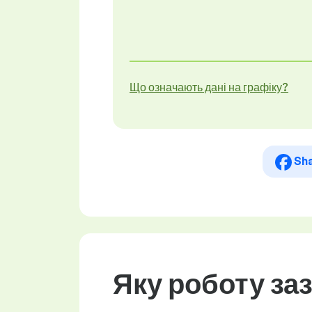
Що означають дані на графіку?
Sh
Яку роботу за