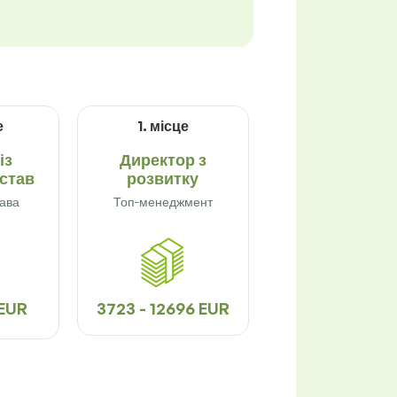
е
1. місце
із
Директор з
астав
розвитку
рава
Топ-менеджмент
 EUR
3723 - 12696 EUR