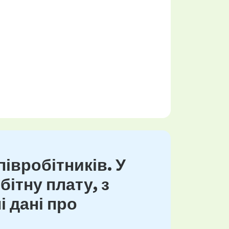
івробітників. У
ітну плату, з
і дані про