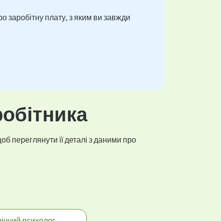
о заробітну плату, з яким ви завжди
робітника
об переглянути її деталі з даними про
нічний психолог