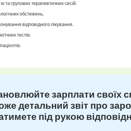
ю та групових терапевтичних сесій.
логічних обстежень.
онування відповідного лікування.
гічних тестів.
пацієнтів.
новлюйте зарплати своїх сп
же детальний звіт про зароб
тимете під рукою відповідн