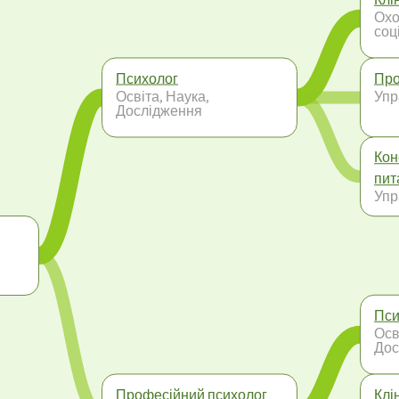
Охо
соц
Психолог
Про
Освіта, Наука,
Упр
Дослідження
Кон
пит
Упр
Пси
Осв
Дос
Професійний психолог
Клі