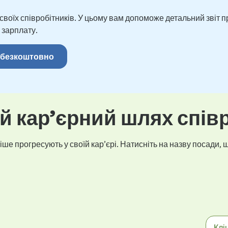
оїх співробітників. У цьому вам допоможе детальний звіт пр
 зарплату.
 безкоштовно
 кар’єрний шлях спів
ше прогресують у своїй кар’єрі. Натисніть на назву посади, щ
Клі