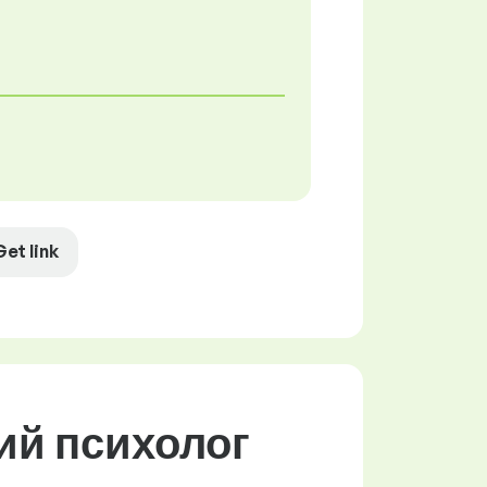
Get link
ий психолог