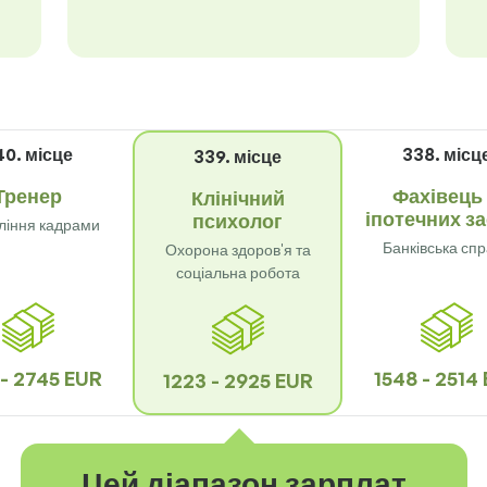
40. місце
338. місц
339. місце
Тренер
Фахівець 
Клінічний
іпотечних з
психолог
ління кадрами
Банківська сп
Охорона здоров'я та
соціальна робота
 - 2745 EUR
1548 - 2514
1223 - 2925 EUR
Цей діапазон зарплат