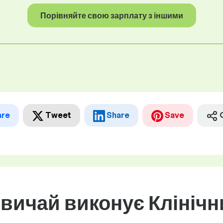
Порівняйте свою зарплату з іншими
are
Tweet
Share
Save
звичай виконує Клінічн