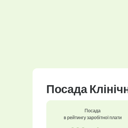
Посада Клініч
Посада
в рейтингу заробітної плати