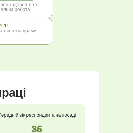
рона здоров'я та
іальна робота
нер
авління кадрами
праці
ередній вік респондента на посаді
35