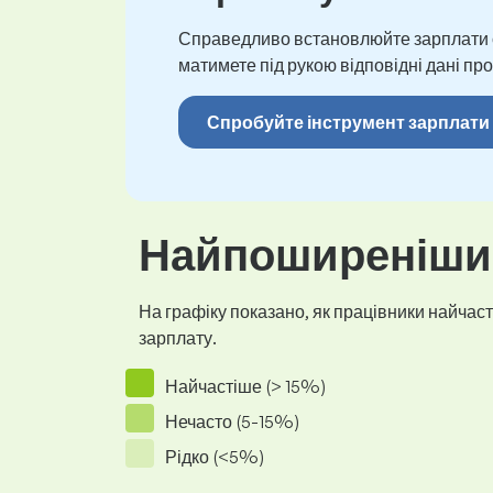
Справедливо встановлюйте зарплати св
матимете під рукою відповідні дані про
Спробуйте інструмент зарплати
Найпоширеніший
На графіку показано, як працівники найчасті
зарплату.
Найчастіше (> 15%)
Нечасто (5-15%)
Рідко (<5%)