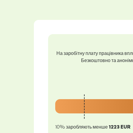
На заробітну плату працівника впли
Безкоштовно та анонімно
10% заробляють менше
1223 EUR