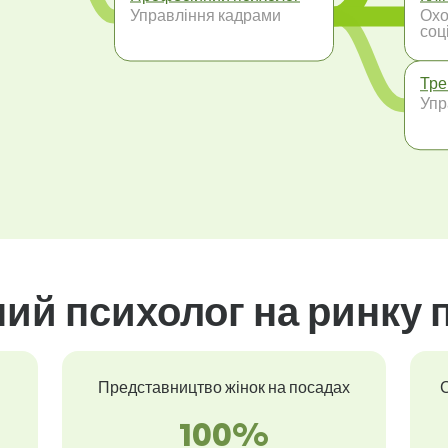
Управління кадрами
Охо
соц
Тре
Упр
ний психолог на ринку 
Представництво жінок на посадах
С
100%