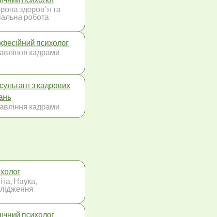
рона здоров'я та
іальна робота
фесійний психолог
авління кадрами
сультант з кадрових
ань
авління кадрами
холог
іта, Наука,
лідження
нічний психолог