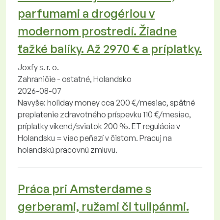
parfumami a drogériou v
modernom prostredí. Žiadne
ťažké balíky. Až 2970 € a príplatky.
Joxfy s. r. o.
Zahraničie - ostatné, Holandsko
2026-08-07
Navyše: holiday money cca 200 €/mesiac, spätné
preplatenie zdravotného príspevku 110 €/mesiac,
príplatky víkend/sviatok 200 %. ET regulácia v
Holandsku = viac peňazí v čistom. Pracuj na
holandskú pracovnú zmluvu.
Práca pri Amsterdame s
gerberami, ružami či tulipánmi.