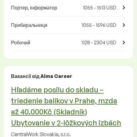
Портер, інформатор
1055 - 1513 USD
Прибиральниця
1055 - 1596 USD
Робочий
1128 - 2304 USD
Вакансії від Alma Career
Hľadáme posilu do skladu –
triedenie balíkov v Prahe, mzda
až 40.000Kč (Skladník)
Ubytovanie v 2-lôžkových izbách
CentralWork Slovakia, s.r.o.