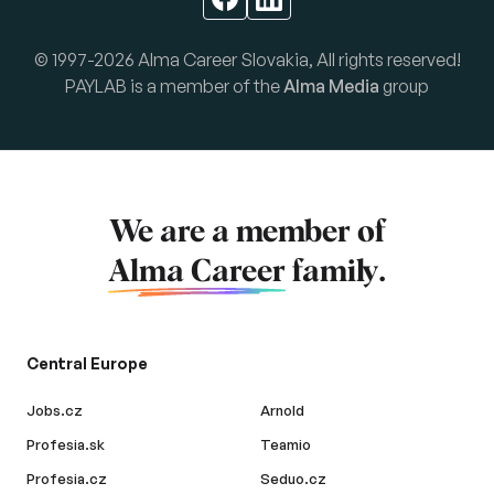
© 1997-2026 Alma Career Slovakia, All rights reserved!
PAYLAB is a member of the
Alma Media
group
We are a member of
Alma Career
family.
Central Europe
Jobs.cz
Arnold
Profesia.sk
Teamio
Profesia.cz
Seduo.cz