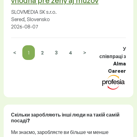
vhodná pre ženy aj mužov
SLOVMEDIA SK s.r.o.
Sereď, Slovensko
2026-08-07
У
<
1
2
3
4
>
співпраці з
Alma
Career
Скільки заробляють інші люди на такій самій
посаді?
Ми знаємо, заробляєте ви більше чи менше