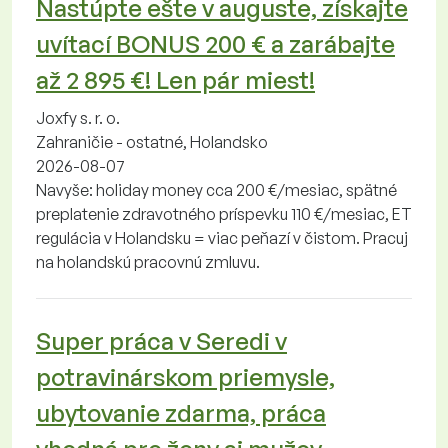
Nastúpte ešte v auguste, získajte
uvítací BONUS 200 € a zarábajte
až 2 895 €! Len pár miest!
Joxfy s. r. o.
Zahraničie - ostatné, Holandsko
2026-08-07
Navyše: holiday money cca 200 €/mesiac, spätné
preplatenie zdravotného príspevku 110 €/mesiac, ET
regulácia v Holandsku = viac peňazí v čistom. Pracuj
na holandskú pracovnú zmluvu.
Super práca v Seredi v
potravinárskom priemysle,
ubytovanie zdarma, práca