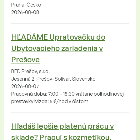
Praha, Česko
2026-08-08
HĽADÁME Upratovačku do
Ubytovacieho zariadenia v
Prešove
BED Prešov, s.r.o.
Jesenná 2, Prešov-Solivar, Slovensko
2026-08-07
Pracovná doba: 7:00 – 15:30 vrátane polhodinovej
prestávky Mzda: 5 €/hod v čistom
Hľadáš lepšie platenú prácu v
sklade? Pracuj s kozmetikou,