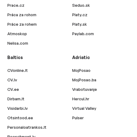
Prace.cz
Seduo.sk
Práca za rohom
Platy.cz
Práce za rohem
Platy.sk
Atmoskop
Paylab.com
Nelisa.com
Baltics
Adriatic
CVonline.lt
MojPosao
CV.lv
MojPosao.ba
CV.ee
Vrabotuvanje
Dirbam.lt
Hercul.hr
Visidarbi.lv
Virtual Valley
Otsintood.ee
Pulser
Personaloatrankos.lt
Recruitment.lv