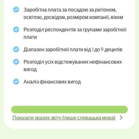
Заробітна плата за посадою за регіоном,
освітою, досвідом, розміром компанії, віком
Розподіл респондентів за групами заробітної
плати
Діапазон заробітної плати від 1 до 9 децилів
Розподіл усіх відстежуваних нефінансових
вигод
Аналіз фінансових вигод
Показати зразок звіту (лише словацька мова)