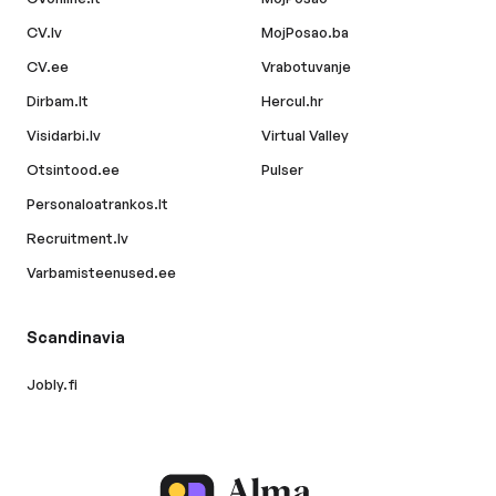
CV.lv
MojPosao.ba
CV.ee
Vrabotuvanje
Dirbam.lt
Hercul.hr
Visidarbi.lv
Virtual Valley
Otsintood.ee
Pulser
Personaloatrankos.lt
Recruitment.lv
Varbamisteenused.ee
Scandinavia
Jobly.fi