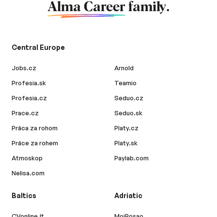
Alma Career
family.
Central Europe
Jobs.cz
Arnold
Profesia.sk
Teamio
Profesia.cz
Seduo.cz
Prace.cz
Seduo.sk
Práca za rohom
Platy.cz
Práce za rohem
Platy.sk
Atmoskop
Paylab.com
Nelisa.com
Baltics
Adriatic
CVonline.lt
MojPosao