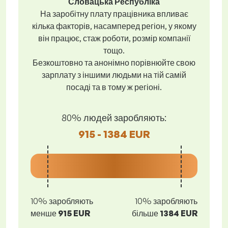
Словацька Республіка
На заробітну плату працівника впливає
кілька факторів, насамперед регіон, у якому
він працює, стаж роботи, розмір компанії
тощо.
Безкоштовно та анонімно порівнюйте свою
зарплату з іншими людьми на тій самій
посаді та в тому ж регіоні.
80% людей заробляють:
915 - 1384 EUR
10% заробляють
10% заробляють
менше
915 EUR
більше
1384 EUR