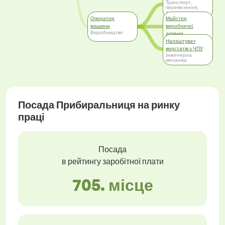
Транспорт,
перевезення,
логістика
Оператор
Майстер
машини
виробничої
Виробництво
ділянки
Менеджмент
Налаштувач
верстатів з ЧПУ
Інженерна
механіка
Посада Прибиральниця на ринку
праці
Посада
в рейтингу заробітної плати
705. місце