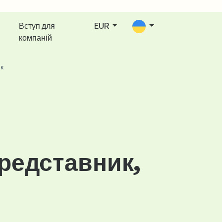
Вступ для
EUR
компаній
к
редставник,