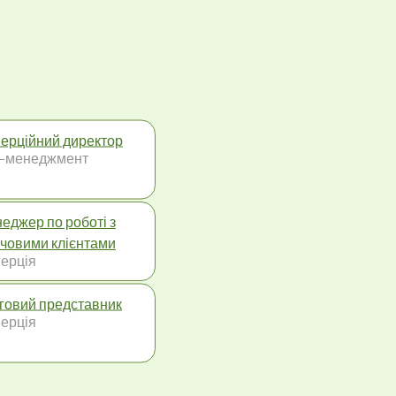
ерційний директор
-менеджмент
еджер по роботі з
човими клієнтами
ерція
говий представник
ерція