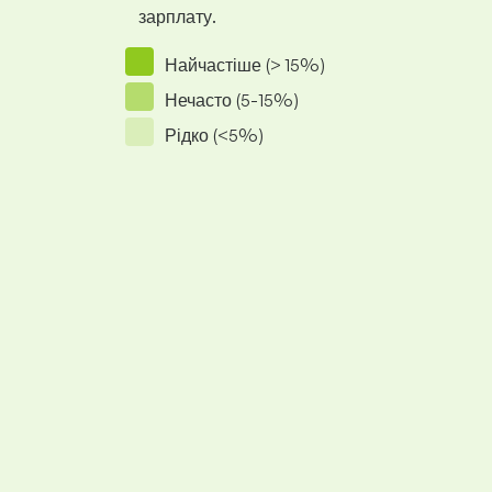
зарплату.
Найчастіше (> 15%)
Нечасто (5-15%)
Рідко (<5%)