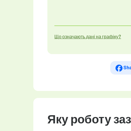
Що означають дані на графіку?
Sh
Яку роботу за