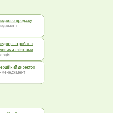
еджер з продажу
неджмент
еджер по роботі з
човими клієнтами
ерція
ерційний директор
-менеджмент