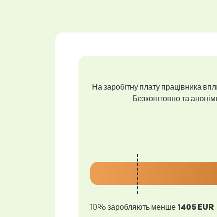
На заробітну плату працівника впли
Безкоштовно та анонімно
10% заробляють менше
1405 EUR