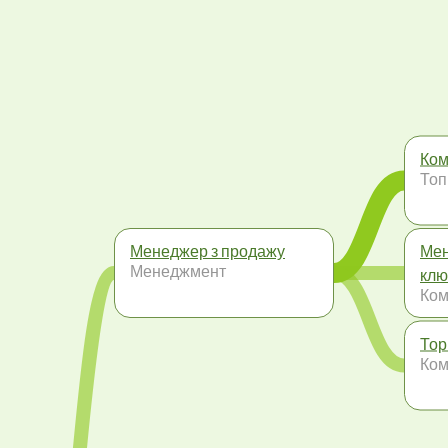
Ком
Топ
Менеджер з продажу
Мен
Менеджмент
клю
Ком
Тор
Ком