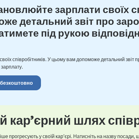
новлюйте зарплати своїх сп
же детальний звіт про зароб
тимете під рукою відповідн
оїх співробітників. У цьому вам допоможе детальний звіт пр
 зарплату.
 безкоштовно
 кар’єрний шлях спів
ше прогресують у своїй кар’єрі. Натисніть на назву посади, щ