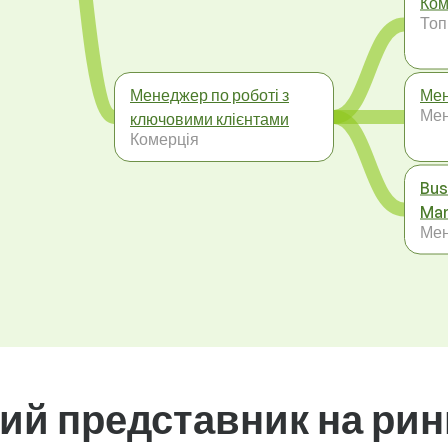
Ком
Топ
Менеджер по роботі з
Мен
Ме
ключовими клієнтами
Комерція
Bus
Ma
Ме
ий представник на рин