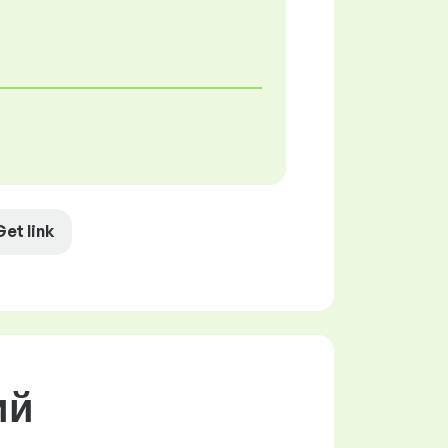
Get link
ий