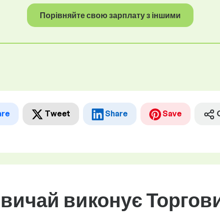
Порівняйте свою зарплату з іншими
are
Tweet
Share
Save
звичай виконує Торгов