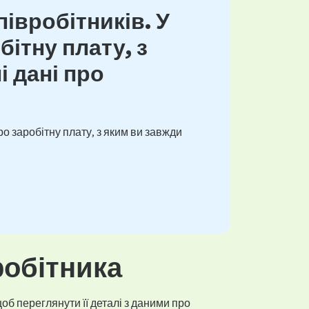
івробітників. У
ітну плату, з
і дані про
о заробітну плату, з яким ви завжди
робітника
об переглянути її деталі з даними про