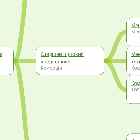
Мен
Ме
к
Старший торговий
Мен
представник
клю
Комерція
Ком
Ком
Топ