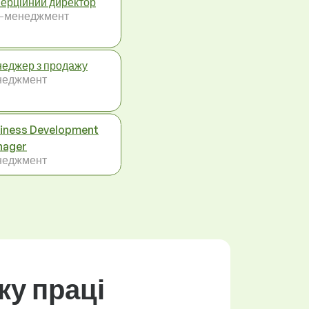
ерційний директор
-менеджмент
еджер з продажу
неджмент
iness Development
nager
неджмент
ку праці