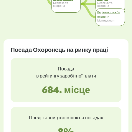
Безпека та
Безпека та
охорона
охорона
Керівник служби
охорони
Менеджмент
Посада Охоронець на ринку праці
Посада
в рейтингу заробітної плати
684. місце
Представництво жінок на посадах
8%