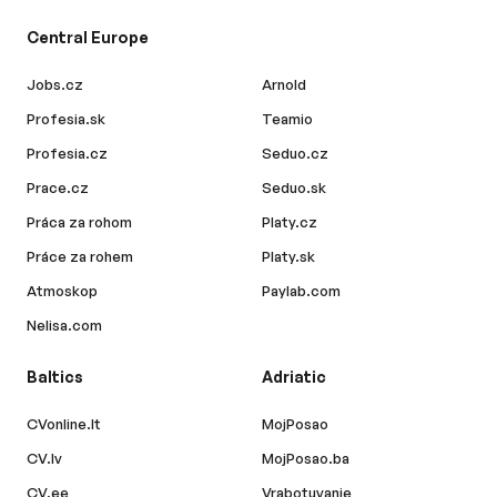
Central Europe
Jobs.cz
Arnold
Profesia.sk
Teamio
Profesia.cz
Seduo.cz
Prace.cz
Seduo.sk
Práca za rohom
Platy.cz
Práce za rohem
Platy.sk
Atmoskop
Paylab.com
Nelisa.com
Baltics
Adriatic
CVonline.lt
MojPosao
CV.lv
MojPosao.ba
CV.ee
Vrabotuvanje