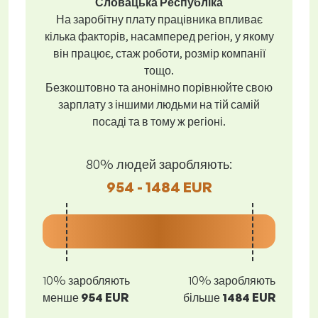
Словацька Республіка
На заробітну плату працівника впливає
кілька факторів, насамперед регіон, у якому
він працює, стаж роботи, розмір компанії
тощо.
Безкоштовно та анонімно порівнюйте свою
зарплату з іншими людьми на тій самій
посаді та в тому ж регіоні.
80% людей заробляють:
954 - 1484 EUR
10% заробляють
10% заробляють
менше
954 EUR
більше
1484 EUR