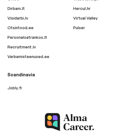
Dirbam.lt
Hercul.hr
Visidarbi.lv
Virtual Valley
Otsintood.ee
Pulser
Personaloatrankos.lt
Recruitment.lv
Varbamisteenused.ee
Scandinavia
Jobly.fi