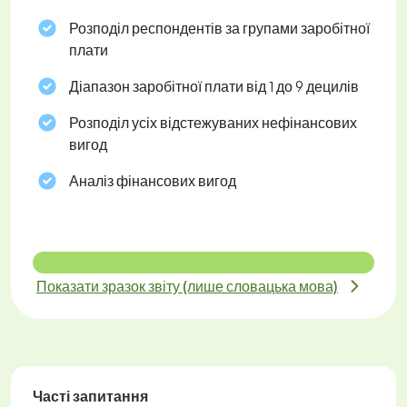
Розподіл респондентів за групами заробітної
плати
Діапазон заробітної плати від 1 до 9 децилів
Розподіл усіх відстежуваних нефінансових
вигод
Аналіз фінансових вигод
Показати зразок звіту (лише словацька мова)
Часті запитання