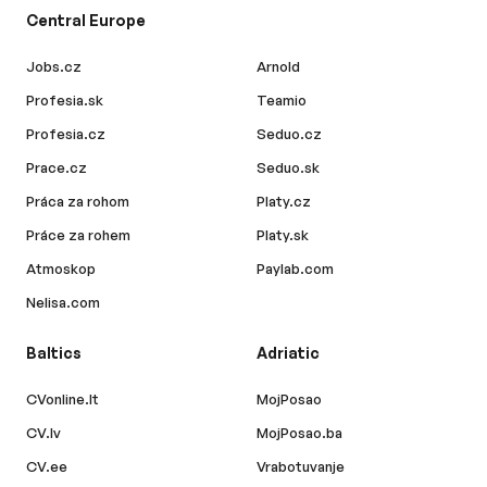
Central Europe
Jobs.cz
Arnold
Profesia.sk
Teamio
Profesia.cz
Seduo.cz
Prace.cz
Seduo.sk
Práca za rohom
Platy.cz
Práce za rohem
Platy.sk
Atmoskop
Paylab.com
Nelisa.com
Baltics
Adriatic
CVonline.lt
MojPosao
CV.lv
MojPosao.ba
CV.ee
Vrabotuvanje