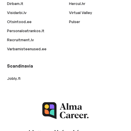
Dirbam.lt
Hercul.hr
Visidarbi.lv
Virtual Valley
Otsintood.ee
Pulser
Personaloatrankos.lt
Recruitment.lv
Varbamisteenused.ee
Scandinavia
Jobly.fi