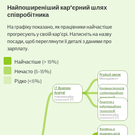
Найпоширеніший кар’єрний шлях
співробітника
На графіку показано, як працівники найчастіше
прогресують у своїй кар’єрі. Натисніть на назву
посади, щоб переглянути її деталі з даними про
зарплату.
Найчастіше (> 15%)
Нечасто (5-15%)
Product owner
Менеджмент
Рідко (<5%)
IT Business
Керівник проектів
Analyst
з інформаційних
Інформаційні
технологій
технології (IT)
Інформаційні
Аналітик з
технології (IT)
інформаційних
технологій
Інформаційні
технології (IT)
Фахівець із
правових актів