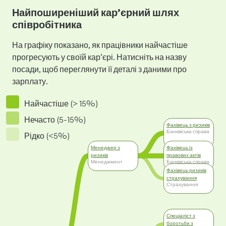
Найпоширеніший кар’єрний шлях
співробітника
На графіку показано, як працівники найчастіше
прогресують у своїй кар’єрі. Натисніть на назву
посади, щоб переглянути її деталі з даними про
зарплату.
Найчастіше (> 15%)
Нечасто (5-15%)
Фахівець з ризиків
Банківська справа
Рідко (<5%)
Менеджер з
Фахівець із
ризиків
правових актів
Менеджмент
Банківська справа
Фахівець ризиків
страхування
Страхування
Спеціаліст з
боротьби з