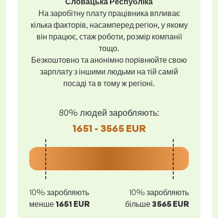
Словацька Республіка
На заробітну плату працівника впливає
кілька факторів, насамперед регіон, у якому
він працює, стаж роботи, розмір компанії
тощо.
Безкоштовно та анонімно порівнюйте свою
зарплату з іншими людьми на тій самій
посаді та в тому ж регіоні.
80% людей заробляють:
1651 - 3565 EUR
10% заробляють
10% заробляють
менше
1651 EUR
більше
3565 EUR