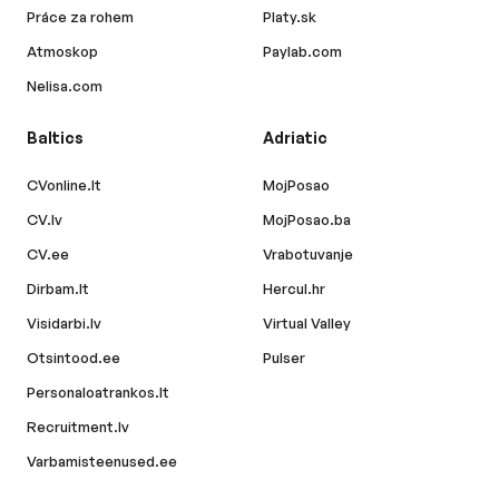
Práce za rohem
Platy.sk
Atmoskop
Paylab.com
Nelisa.com
Baltics
Adriatic
CVonline.lt
MojPosao
CV.lv
MojPosao.ba
CV.ee
Vrabotuvanje
Dirbam.lt
Hercul.hr
Visidarbi.lv
Virtual Valley
Otsintood.ee
Pulser
Personaloatrankos.lt
Recruitment.lv
Varbamisteenused.ee