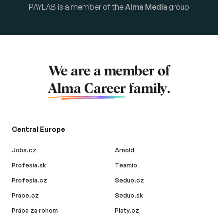
PAYLAB is a member of the
Alma Media
group
We are a member of
Alma Career
family.
Central Europe
Jobs.cz
Arnold
Profesia.sk
Teamio
Profesia.cz
Seduo.cz
Prace.cz
Seduo.sk
Práca za rohom
Platy.cz