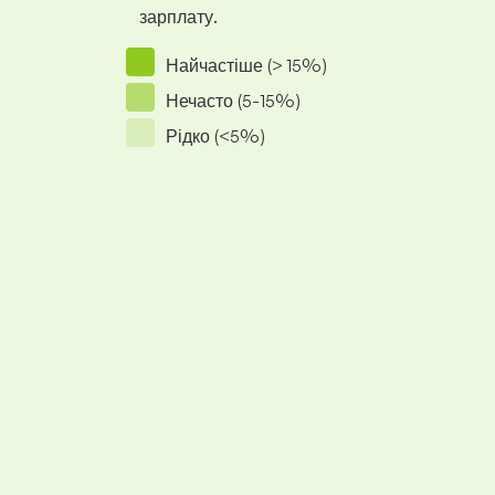
зарплату.
Найчастіше (> 15%)
Нечасто (5-15%)
Рідко (<5%)