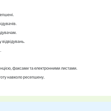
сепшені.
ідувачів.
ідувачам.
у відвідувань.
.
енцією, факсами та електронними листами.
стоту навколо ресепшену.