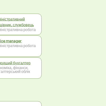
іністративний
цівник, службовець
іністративна робота
ice manager
іністративна робота
одший бухгалтер
номіка, фінанси,
галтерський облік