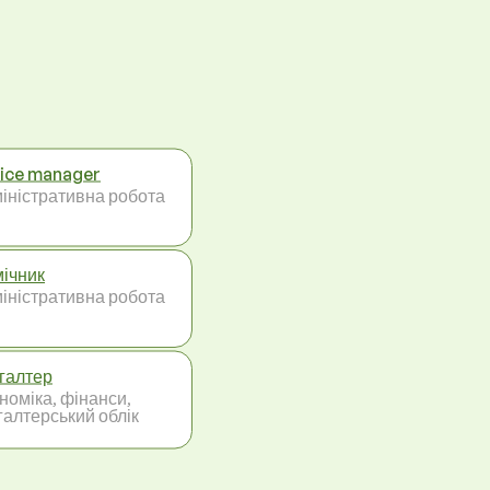
ice manager
іністративна робота
ічник
іністративна робота
галтер
номіка, фінанси,
галтерський облік