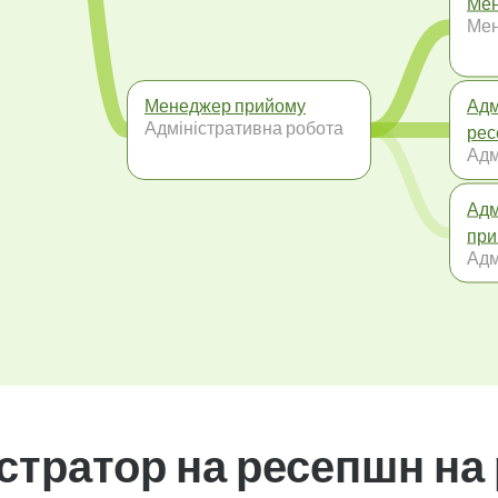
Мен
Ме
Менеджер прийому
Адм
Адміністративна робота
ре
Адм
Адм
при
Адм
стратор на ресепшн на 