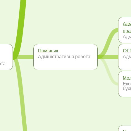
Адм
пра
Адм
Помічник
Off
Адміністративна робота
Адм
ота
Мол
Еко
бух