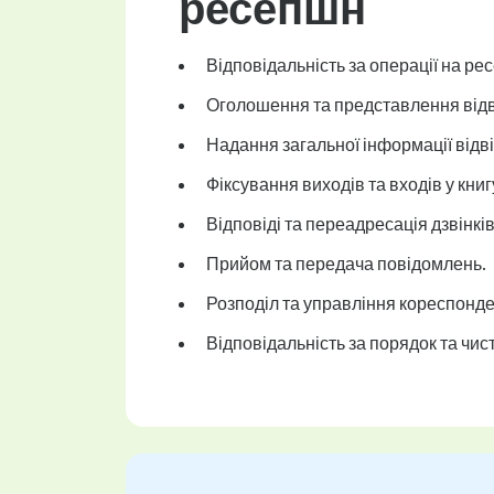
ресепшн
Відповідальність за операції на ре
Оголошення та представлення відв
Надання загальної інформації відв
Фіксування виходів та входів у книг
Відповіді та переадресація дзвінків
Прийом та передача повідомлень.
Розподіл та управління кореспонд
Відповідальність за порядок та чи