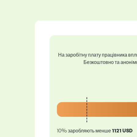
На заробітну плату працівника впли
Безкоштовно та анонімно
10% заробляють менше
1121 USD