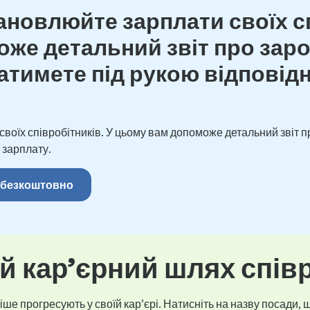
новлюйте зарплати своїх сп
же детальний звіт про зароб
тимете під рукою відповідн
оїх співробітників. У цьому вам допоможе детальний звіт пр
 зарплату.
 безкоштовно
 кар’єрний шлях спів
ше прогресують у своїй кар’єрі. Натисніть на назву посади, щ