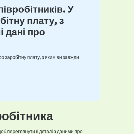
івробітників. У
ітну плату, з
і дані про
о заробітну плату, з яким ви завжди
робітника
об переглянути її деталі з даними про