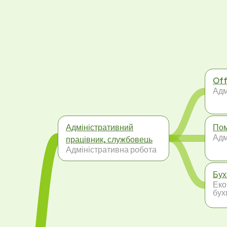
Off
Адм
Адміністративний
Пом
Адм
працівник, службовець
Адміністративна робота
Бух
Еко
бух