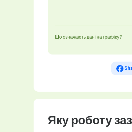
Що означають дані на графіку?
Sh
Яку роботу за