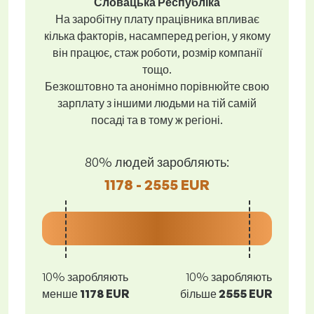
Словацька Республіка
На заробітну плату працівника впливає
кілька факторів, насамперед регіон, у якому
він працює, стаж роботи, розмір компанії
тощо.
Безкоштовно та анонімно порівнюйте свою
зарплату з іншими людьми на тій самій
посаді та в тому ж регіоні.
80% людей заробляють:
1178 - 2555 EUR
10% заробляють
10% заробляють
менше
1178 EUR
більше
2555 EUR