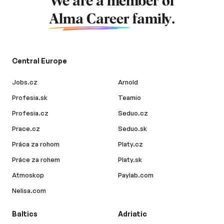
We are a member of
Alma Career
family.
Central Europe
Jobs.cz
Arnold
Profesia.sk
Teamio
Profesia.cz
Seduo.cz
Prace.cz
Seduo.sk
Práca za rohom
Platy.cz
Práce za rohem
Platy.sk
Atmoskop
Paylab.com
Nelisa.com
Baltics
Adriatic