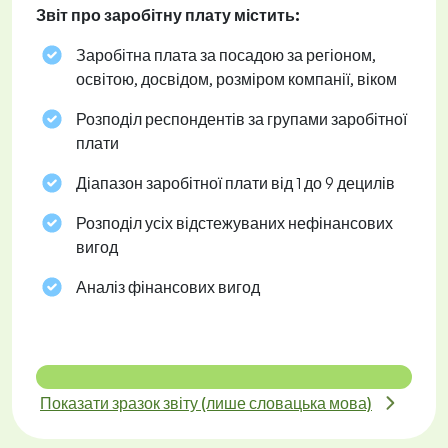
Звіт про заробітну плату містить:
Заробітна плата за посадою за регіоном,
освітою, досвідом, розміром компанії, віком
Розподіл респондентів за групами заробітної
плати
Діапазон заробітної плати від 1 до 9 децилів
Розподіл усіх відстежуваних нефінансових
вигод
Аналіз фінансових вигод
Показати зразок звіту (лише словацька мова)