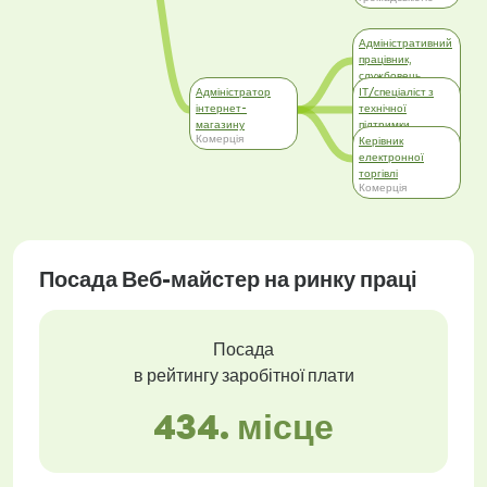
Адміністративний
працівник,
службовець
Адміністративна
Адміністратор
ІТ/спеціаліст з
робота
інтернет-
технічної
магазину
підтримки
Комерція
Інформаційні
Керівник
технології (IT)
електронної
торгівлі
Комерція
Посада Веб-майстер на ринку праці
Посада
в рейтингу заробітної плати
434. місце