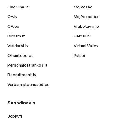
CVonline.lt
MojPosao
CV.lv
MojPosao.ba
CV.ee
Vrabotuvanje
Dirbam.lt
Hercul.hr
Visidarbi.lv
Virtual Valley
Otsintood.ee
Pulser
Personaloatrankos.lt
Recruitment.lv
Varbamisteenused.ee
Scandinavia
Jobly.fi