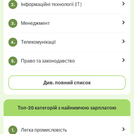
Інформаційні технології (IT)
2.
Менеджмент
3.
Телекомунікації
4.
Право та законодавство
5.
Див. повний список
Топ-20 категорій з найнижчою зарплатою
Легка промисловість
1.