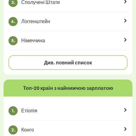
Сполучені Штати
3.
Ліхтенштейн
4.
Німеччина
5.
Див. повний список
Топ-20 країн з найнижчою зарплатою
Етіопія
1.
Конго
2.