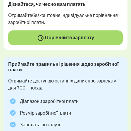
Дізнайтеся, чи
чесно
вам платять
Отримайте
безкоштовне
індивідуальне порівняння
заробітної плати.
Порівняйте зарплату
Приймайте правильні рішення щодо заробітної
плати
Отримайте доступ до останніх даних про зарплату
для 700+ посад.
Діапазони заробітної плати
Розмір заробітної плати
Зарплата по галузі