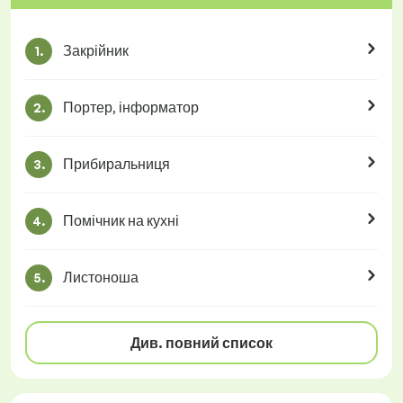
Закрійник
1.
Портер, інформатор
2.
Прибиральниця
3.
Помічник на кухні
4.
Листоноша
5.
Див. повний список