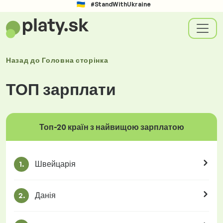
#StandWithUkraine
Назад до
Головна сторінка
ТОП зарплати
Топ-20 країн з найвищою зарплатою
Швейцарія
1.
Данія
2.