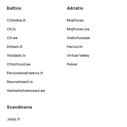
Baltics
Adriatic
CVonline.lt
MojPosao
CV.lv
MojPosao.ba
CV.ee
Vrabotuvanje
Dirbam.lt
Hercul.hr
Visidarbi.lv
Virtual Valley
Otsintood.ee
Pulser
Personaloatrankos.lt
Recruitment.lv
Varbamisteenused.ee
Scandinavia
Jobly.fi