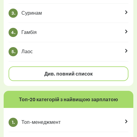
Суринам
3.
Гамбія
4.
Лаос
5.
Див. повний список
Топ-20 категорій з найвищою зарплатою
Топ-менеджмент
1.