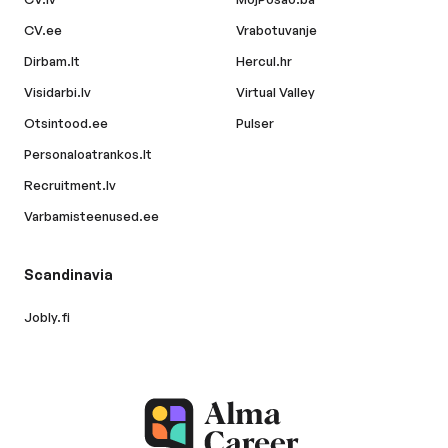
CV.ee
Vrabotuvanje
Dirbam.lt
Hercul.hr
Visidarbi.lv
Virtual Valley
Otsintood.ee
Pulser
Personaloatrankos.lt
Recruitment.lv
Varbamisteenused.ee
Scandinavia
Jobly.fi