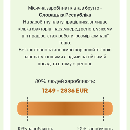
Місячна заробітна плата в брутто -
Словацька Республіка
На заробітну плату працівника впливає
кілька факторів, насамперед регіон, у якому
він працює, стаж роботи, розмір компанії
тощо.
Безкоштовно та анонімно порівнюйте свою
зарплату з іншими людьми на тій самій
посаді та в тому ж регіоні.
80% людей заробляють:
1249 - 2836 EUR
10% заробляють
10% заробляють