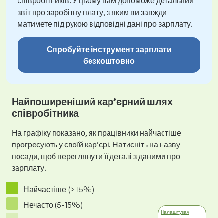
співробітників. У цьому вам допоможе детальний
звіт про заробітну плату, з яким ви завжди
матимете під рукою відповідні дані про зарплату.
Спробуйте інструмент зарплати
безкоштовно
Найпоширеніший кар’єрний шлях
співробітника
На графіку показано, як працівники найчастіше
прогресують у своїй кар’єрі. Натисніть на назву
посади, щоб переглянути її деталі з даними про
зарплату.
Найчастіше (> 15%)
Нечасто (5-15%)
Налаштувач