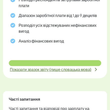
плати
Діапазон заробітної плати від 1 до 9 децилів
Розподіл усіх відстежуваних нефінансових
вигод
Аналіз фінансових вигод
Показати зразок звіту (лише словацька мова)
Часті запитання
Часті запитання та відповіді про зарплату на