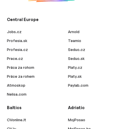
Central Europe
Jobs.cz
Arnold
Profesia.sk
Teamio
Profesia.cz
Seduo.cz
Prace.cz
Seduo.sk
Práca za rohom
Platy.cz
Práce za rohem
Platy.sk
Atmoskop
Paylab.com
Nelisa.com
Baltics
Adriatic
CVonline.lt
MojPosao
CV.lv
MojPosao.ba