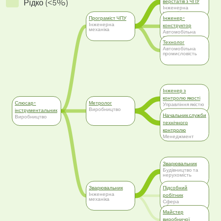
Рідко (<5%)
верстатів з ЧПУ
Інженерна
механіка
Програміст ЧПУ
Інженер-
Інженерна
конструктор
механіка
Автомобільна
промисловість
Технолог
Автомобільна
промисловість
Інженер з
контролю якості
Слюсар-
Метролог
Управління якістю
Виробництво
інструментальник
Начальник служби
Виробництво
технічного
контролю
Менеджмент
Зварювальник
Будівництво та
нерухомість
Зварювальник
Підсобний
Інженерна
робітник
механіка
Сфера
обслуговування
Майстер
виробничої