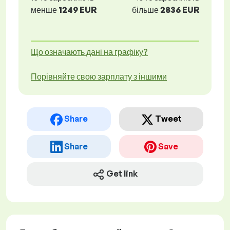
менше
1249 EUR
більше
2836 EUR
Що означають дані на графіку?
Порівняйте свою зарплату з іншими
Share
Tweet
Share
Save
Get link