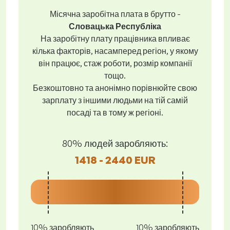
Місячна заробітна плата в брутто -
Словацька Республіка
На заробітну плату працівника впливає
кілька факторів, насамперед регіон, у якому
він працює, стаж роботи, розмір компанії
тощо.
Безкоштовно та анонімно порівнюйте свою
зарплату з іншими людьми на тій самій
посаді та в тому ж регіоні.
80% людей заробляють:
1418 - 2440 EUR
10% заробляють
10% заробляють