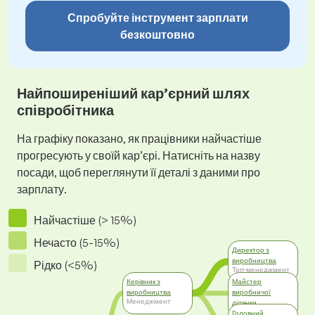
Спробуйте інструмент зарплати
безкоштовно
Найпоширеніший кар’єрний шлях
співробітника
На графіку показано, як працівники найчастіше
прогресують у своїй кар’єрі. Натисніть на назву
посади, щоб переглянути її деталі з даними про
зарплату.
Найчастіше (> 15%)
Нечасто (5-15%)
Директор з
виробництва
Рідко (<5%)
Топ-менеджмент
Керівник з
Майстер
виробництва
виробничої
Менеджмент
ділянки
Менеджмент
Головний