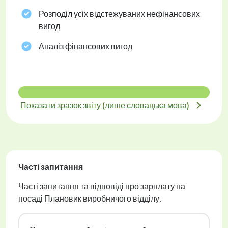
Розподіл усіх відстежуваних нефінансових
вигод
Аналіз фінансових вигод
Показати зразок звіту (лише словацька мова)
Часті запитання
Часті запитання та відповіді про зарплату на
посаді Плановик виробничого відділу.