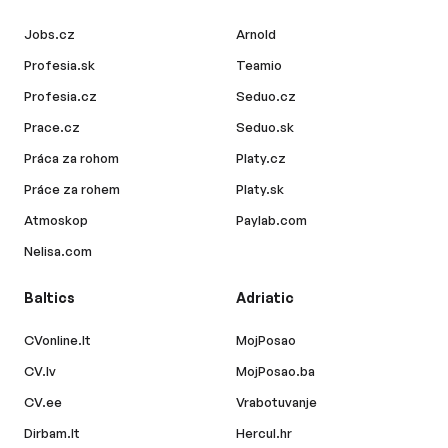
Jobs.cz
Arnold
Profesia.sk
Teamio
Profesia.cz
Seduo.cz
Prace.cz
Seduo.sk
Práca za rohom
Platy.cz
Práce za rohem
Platy.sk
Atmoskop
Paylab.com
Nelisa.com
Baltics
Adriatic
CVonline.lt
MojPosao
CV.lv
MojPosao.ba
CV.ee
Vrabotuvanje
Dirbam.lt
Hercul.hr