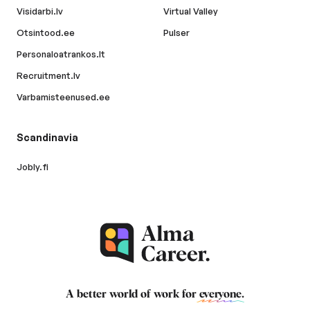
Visidarbi.lv
Virtual Valley
Otsintood.ee
Pulser
Personaloatrankos.lt
Recruitment.lv
Varbamisteenused.ee
Scandinavia
Jobly.fi
A better world of work for
everyone
.