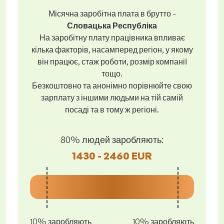
Місячна заробітна плата в брутто -
Словацька Республіка
На заробітну плату працівника впливає
кілька факторів, насамперед регіон, у якому
він працює, стаж роботи, розмір компанії
тощо.
Безкоштовно та анонімно порівнюйте свою
зарплату з іншими людьми на тій самій
посаді та в тому ж регіоні.
80% людей заробляють:
1430 - 2460 EUR
10% заробляють
10% заробляють