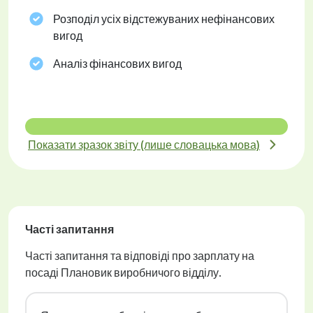
Розподіл усіх відстежуваних нефінансових
вигод
Аналіз фінансових вигод
Показати зразок звіту (лише словацька мова)
Часті запитання
Часті запитання та відповіді про зарплату на
посаді Плановик виробничого відділу.