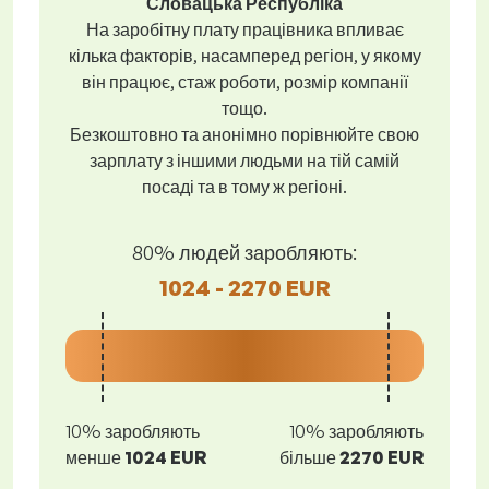
Словацька Республіка
На заробітну плату працівника впливає
кілька факторів, насамперед регіон, у якому
він працює, стаж роботи, розмір компанії
тощо.
Безкоштовно та анонімно порівнюйте свою
зарплату з іншими людьми на тій самій
посаді та в тому ж регіоні.
80% людей заробляють:
1024 - 2270 EUR
10% заробляють
10% заробляють
менше
1024 EUR
більше
2270 EUR