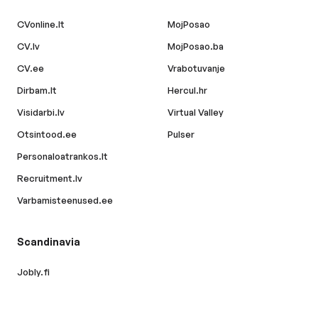
CVonline.lt
MojPosao
CV.lv
MojPosao.ba
CV.ee
Vrabotuvanje
Dirbam.lt
Hercul.hr
Visidarbi.lv
Virtual Valley
Otsintood.ee
Pulser
Personaloatrankos.lt
Recruitment.lv
Varbamisteenused.ee
Scandinavia
Jobly.fi