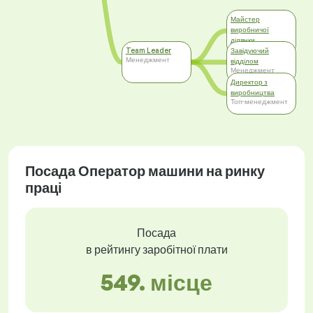
Майстер
виробничої
ділянки
Менеджмент
Team Leader
Завідуючий
Менеджмент
відділом
Менеджмент
Директор з
виробництва
Топ-менеджмент
Посада Оператор машини на ринку
праці
Посада
в рейтингу заробітної плати
549. місце