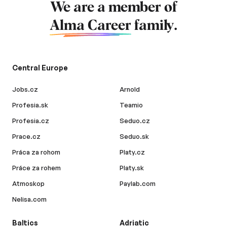
We are a member of
Alma Career
family.
Central Europe
Jobs.cz
Arnold
Profesia.sk
Teamio
Profesia.cz
Seduo.cz
Prace.cz
Seduo.sk
Práca za rohom
Platy.cz
Práce za rohem
Platy.sk
Atmoskop
Paylab.com
Nelisa.com
Baltics
Adriatic