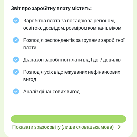
Звіт про заробітну плату містить:
Заробітна плата за посадою за регіоном,
освітою, досвідом, розміром компанії, віком
Розподіл респондентів за групами заробітної
плати
Діапазон заробітної плати від 1 до 9 децилів
Розподіл усіх відстежуваних нефінансових
вигод
Аналіз фінансових вигод
Показати зразок звіту (лише словацька мова)