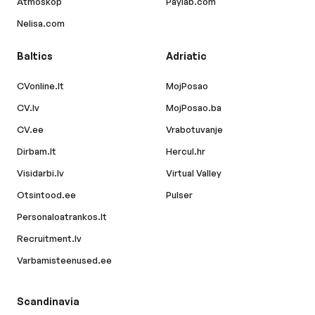
Atmoskop
Paylab.com
Nelisa.com
Baltics
Adriatic
CVonline.lt
MojPosao
CV.lv
MojPosao.ba
CV.ee
Vrabotuvanje
Dirbam.lt
Hercul.hr
Visidarbi.lv
Virtual Valley
Otsintood.ee
Pulser
Personaloatrankos.lt
Recruitment.lv
Varbamisteenused.ee
Scandinavia