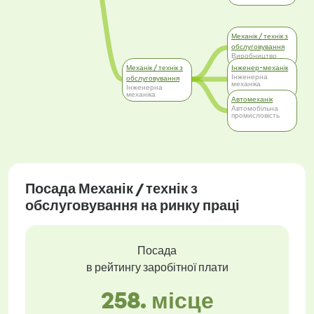
Механік / технік з
обслуговування
Виробництво
Механік / технік з
Інженер-механік
Інженерна
обслуговування
механіка
Інженерна
механіка
Автомеханік
Автомобільна
промисловість
Посада Механік / технік з
обслуговування на ринку праці
Посада
в рейтингу заробітної плати
258. місце