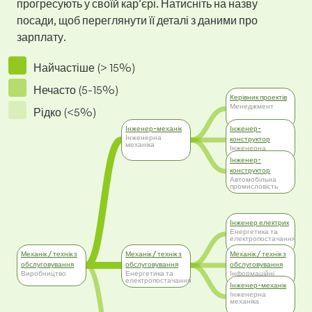
прогресують у своїй кар’єрі. Натисніть на назву
посади, щоб переглянути її деталі з даними про
зарплату.
Найчастіше (> 15%)
Нечасто (5-15%)
Керівник проектів
Менеджмент
Рідко (<5%)
Інженер-механік
Інженер-
Інженерна
конструктор
механіка
Інженерна
механіка
Інженер-
конструктор
Автомобільна
промисловість
Інженер електрик
Енергетика та
електропостачання
Механік / технік з
Механік / технік з
Механік / технік з
обслуговування
обслуговування
обслуговування
Виробництво
Енергетика та
Інформаційні
електропостачання
технології (IT)
Інженер-механік
Інженерна
механіка