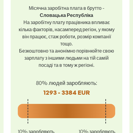
Місячна заробітна плата в брутто -
Словацька Республіка
На заробітну плату працівника впливає
кілька факторів, насамперед регіон, у якому
він працює, стаж роботи, розмір компанії
тощо.
Безкоштовно та анонімно порівнюйте свою
зарплату з іншими людьми на тій самій
посаді та в тому ж регіоні.
80% людей заробляють:
1293 - 3384 EUR
10% заробляють
10% заробляють