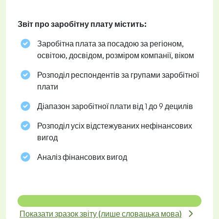
Звіт про заробітну плату містить:
Заробітна плата за посадою за регіоном,
освітою, досвідом, розміром компанії, віком
Розподіл респондентів за групами заробітної
плати
Діапазон заробітної плати від 1 до 9 децилів
Розподіл усіх відстежуваних нефінансових
вигод
Аналіз фінансових вигод
Показати зразок звіту (лише словацька мова)