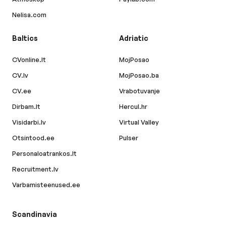
Nelisa.com
Baltics
Adriatic
CVonline.lt
MojPosao
CV.lv
MojPosao.ba
CV.ee
Vrabotuvanje
Dirbam.lt
Hercul.hr
Visidarbi.lv
Virtual Valley
Otsintood.ee
Pulser
Personaloatrankos.lt
Recruitment.lv
Varbamisteenused.ee
Scandinavia