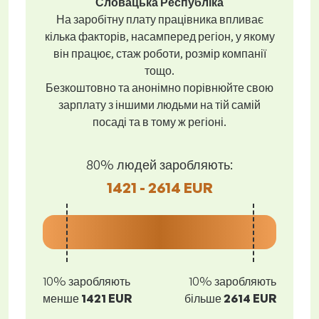
Словацька Республіка
На заробітну плату працівника впливає
кілька факторів, насамперед регіон, у якому
він працює, стаж роботи, розмір компанії
тощо.
Безкоштовно та анонімно порівнюйте свою
зарплату з іншими людьми на тій самій
посаді та в тому ж регіоні.
80% людей заробляють:
1421 - 2614 EUR
10% заробляють
10% заробляють
менше
1421 EUR
більше
2614 EUR