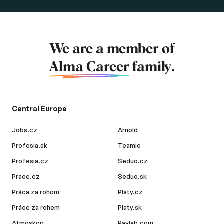
We are a member of
Alma Career
family.
Central Europe
Jobs.cz
Arnold
Profesia.sk
Teamio
Profesia.cz
Seduo.cz
Prace.cz
Seduo.sk
Práca za rohom
Platy.cz
Práce za rohem
Platy.sk
Atmoskop
Paylab.com