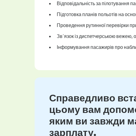
Відповідальність за пілотування па
Підготовка планів польотів на осно
Проведення рутинної перевірки пр
Зв'язок із диспетчерською вежею, 
Інформування пасажирів про набли
Справедливо вста
цьому вам допомо
яким ви завжди ма
зарплату.