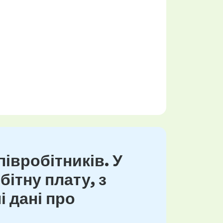
івробітників. У
ітну плату, з
і дані про