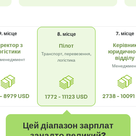
9. місце
7. місце
8. місце
ректор з
Керівни
Пілот
огістики
юридично
Транспорт, перевезення,
відділу
-менеджмент
логістика
Менеджмен
 - 8979 USD
2738 - 1009
1772 - 11123 USD
Цей діапазон зарплат
занадто великий?