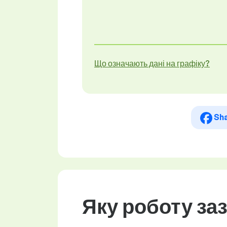
Що означають дані на графіку?
Sh
Яку роботу за