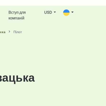
Вступ для
USD
компаній
ика
Пілот
вацька