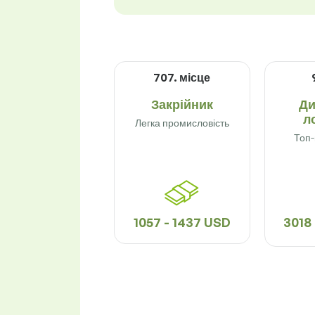
707. місце
Закрійник
Ди
л
Легка промисловість
Топ
1057 - 1437 USD
3018