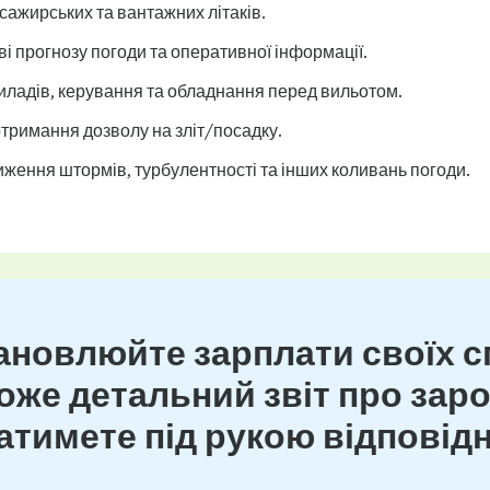
сажирських та вантажних літаків.
ві прогнозу погоди та оперативної інформації.
иладів, керування та обладнання перед вильотом.
отримання дозволу на зліт/посадку.
ження штормів, турбулентності та інших коливань погоди.
новлюйте зарплати своїх сп
же детальний звіт про зароб
тимете під рукою відповідн