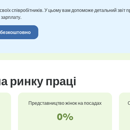
оїх співробітників. У цьому вам допоможе детальний звіт пр
 зарплату.
 безкоштовно
а ринку праці
Представництво жінок на посадах
С
0%