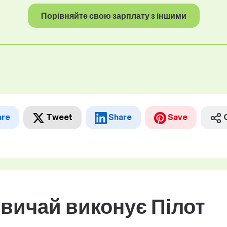
Порівняйте свою зарплату з іншими
are
Tweet
Share
Save
звичай виконує Пілот