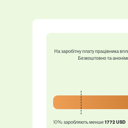
На заробітну плату працівника впли
Безкоштовно та анонімно
10% заробляють менше
1772 USD