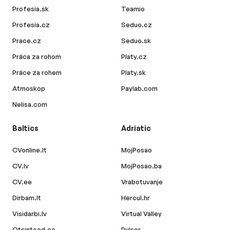
Profesia.sk
Teamio
Profesia.cz
Seduo.cz
Prace.cz
Seduo.sk
Práca za rohom
Platy.cz
Práce za rohem
Platy.sk
Atmoskop
Paylab.com
Nelisa.com
Baltics
Adriatic
CVonline.lt
MojPosao
CV.lv
MojPosao.ba
CV.ee
Vrabotuvanje
Dirbam.lt
Hercul.hr
Visidarbi.lv
Virtual Valley
Otsintood.ee
Pulser