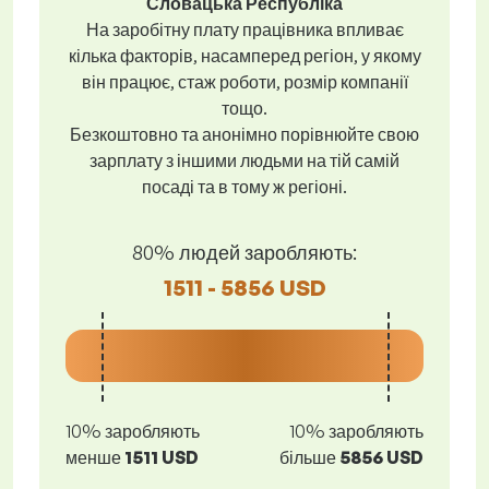
Словацька Республіка
На заробітну плату працівника впливає
кілька факторів, насамперед регіон, у якому
він працює, стаж роботи, розмір компанії
тощо.
Безкоштовно та анонімно порівнюйте свою
зарплату з іншими людьми на тій самій
посаді та в тому ж регіоні.
80% людей заробляють:
1511 - 5856 USD
10% заробляють
10% заробляють
менше
1511 USD
більше
5856 USD