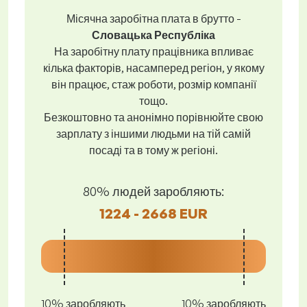
Місячна заробітна плата в брутто -
Словацька Республіка
На заробітну плату працівника впливає
кілька факторів, насамперед регіон, у якому
він працює, стаж роботи, розмір компанії
тощо.
Безкоштовно та анонімно порівнюйте свою
зарплату з іншими людьми на тій самій
посаді та в тому ж регіоні.
80% людей заробляють:
1224 - 2668 EUR
10% заробляють
10% заробляють