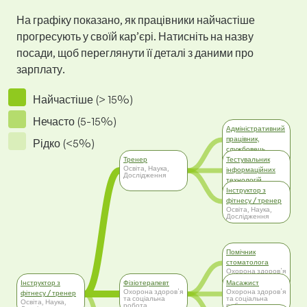
На графіку показано, як працівники найчастіше
прогресують у своїй кар’єрі. Натисніть на назву
посади, щоб переглянути її деталі з даними про
зарплату.
Найчастіше (> 15%)
Нечасто (5-15%)
Адміністративний
працівник,
Рідко (<5%)
службовець
Адміністративна
Тренер
Тестувальник
робота
Освіта, Наука,
інформаційних
Дослідження
технологій
Інформаційні
Інструктор з
технології (IT)
фітнесу / тренер
Освіта, Наука,
Дослідження
Помічник
стоматолога
Охорона здоров'я
та соціальна
Інструктор з
Фізіотерапевт
Масажист
робота
Охорона здоров'я
Охорона здоров'я
фітнесу / тренер
та соціальна
та соціальна
Освіта, Наука,
робота
робота