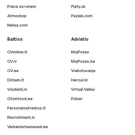
Práce za rohem
Platy.sk
Atmoskop
Paylab.com
Nelisa.com
Baltics
Adriatic
CVonline.lt
MojPosao
CV.lv
MojPosao.ba
CV.ee
Vrabotuvanje
Dirbam.lt
Hercul.hr
Visidarbi.lv
Virtual Valley
Otsintood.ee
Pulser
Personaloatrankos.lt
Recruitment.lv
Varbamisteenused.ee