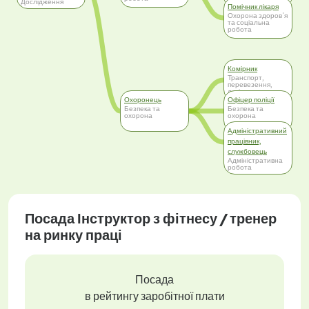
Дослідження
Помічник лікаря
Охорона здоров'я
та соціальна
робота
Комірник
Транспорт,
перевезення,
логістика
Охоронець
Офіцер поліції
Безпека та
Безпека та
охорона
охорона
Адміністративний
працівник,
службовець
Адміністративна
робота
Посада Інструктор з фітнесу / тренер
на ринку праці
Посада
в рейтингу заробітної плати