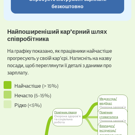
безкоштовно
Найпоширеніший кар’єрний шлях
співробітника
На графіку показано, як працівники найчастіше
прогресують у своїй кар’єрі. Натисніть на назву
посади, щоб переглянути її деталі з даними про
зарплату.
Найчастіше (> 15%)
Нечасто (5-15%)
Медсестра/
медбрат
Рідко (<5%)
Охорона здоров'я
та соціальна
Помічник лікаря
Помічник
робота
Охорона здоров'я
стоматолога
та соціальна
Охорона здоров'я
робота
та соціальна
Викладач/
робота
інструктор/
доглядальниця