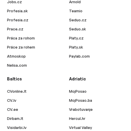
Jobs.cz
Arnold
Profesia.sk
Teamio
Profesia.cz
Seduo.cz
Prace.cz
Seduo.sk
Práca za rohom
Platy.cz
Práce za rohem
Platy.sk
Atmoskop
Paylab.com
Nelisa.com
Baltics
Adriatic
CVonline.lt
MojPosao
CV.lv
MojPosao.ba
CV.ee
Vrabotuvanje
Dirbam.lt
Hercul.hr
Visidarbi.lv
Virtual Valley