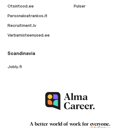
Otsintood.ee
Pulser
Personaloatrankos.lt
Recruitment.lv
Varbamisteenused.ee
Scandinavia
Jobly.fi
A better world of work for
everyone
.