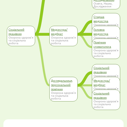
Освіта, Наука,
Дослідження
Старша
медсестра
Охорона здоров'я
та соціальна
Соціальний
Медсестра/
Головна
робота
працівник
медбрат
медсестра
Охорона здоров'я
Охорона здоров'я
Охорона здоров'я
та соціальна
та соціальна
та соціальна
Помічник
робота
робота
робота
стоматолога
Охорона здоров'я
та соціальна
робота
Соціальний
працівник
Охорона здоров'я
та соціальна
Доглядальниця,
Медсестра/
робота
персональний
медбрат
Охорона здоров'я
помічник
та соціальна
Охорона здоров'я
Соціальний
робота
та соціальна
працівник
робота
Охорона здоров'я
та соціальна
робота