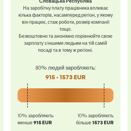
Словацька Республіка
На заробітну плату працівника впливає
кілька факторів, насамперед регіон, у якому
він працює, стаж роботи, розмір компанії
тощо.
Безкоштовно та анонімно порівнюйте свою
зарплату з іншими людьми на тій самій
посаді та в тому ж регіоні.
80% людей заробляють:
915 - 1573 EUR
10% заробляють
10% заробляють
менше
915 EUR
більше
1573 EUR