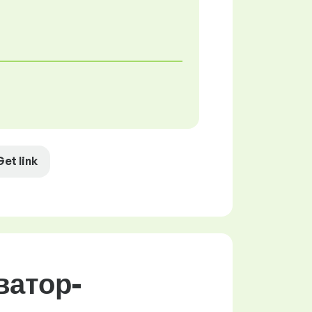
Get link
ватор-