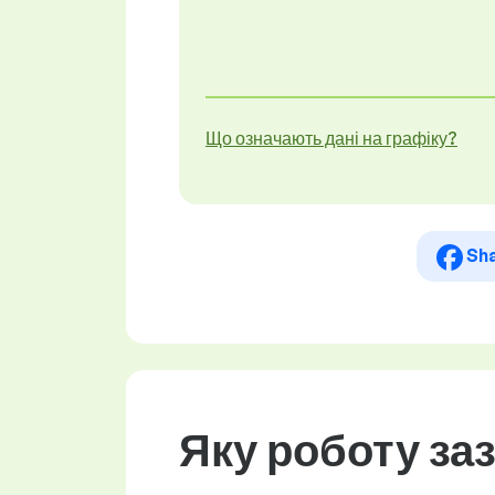
Що означають дані на графіку?
Sh
Яку роботу за