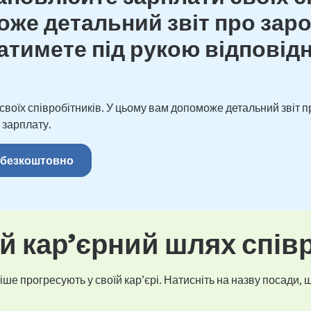
же детальний звіт про зароб
тимете під рукою відповідн
оїх співробітників. У цьому вам допоможе детальний звіт пр
 зарплату.
 безкоштовно
 кар’єрний шлях спів
ше прогресують у своїй кар’єрі. Натисніть на назву посади, щ