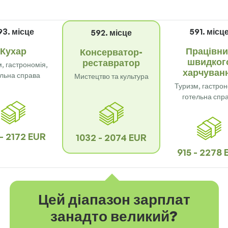
93. місце
591. місц
592. місце
Кухар
Працівни
Консерватор-
швидког
реставратор
, гастрономія,
харчуван
ельна справа
Мистецтво та культура
Туризм, гастрон
готельна спр
- 2172 EUR
1032 - 2074 EUR
915 - 2278 
Цей діапазон зарплат
занадто великий?