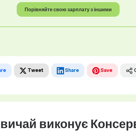
Порівняйте свою зарплату з іншими
are
Tweet
Share
Save
звичай виконує Консер