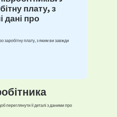
ітну плату, з
і дані про
о заробітну плату, з яким ви завжди
робітника
об переглянути її деталі з даними про