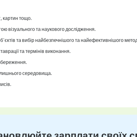
, картин тощо.
гою візуального та наукового дослідження.
б'єктів та вибір найбезпечнішого та найефективнішого мето
таврації та термінів виконання.
 збереження.
олишнього середовища.
исів.
новлюйте зарплати своїх сп