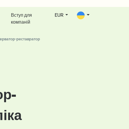
Вступ для
EUR
компаній
ерватор-реставратор
ор-
іка