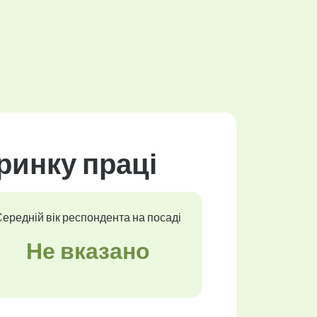
ринку праці
ередній вік респондента на посаді
Не вказано