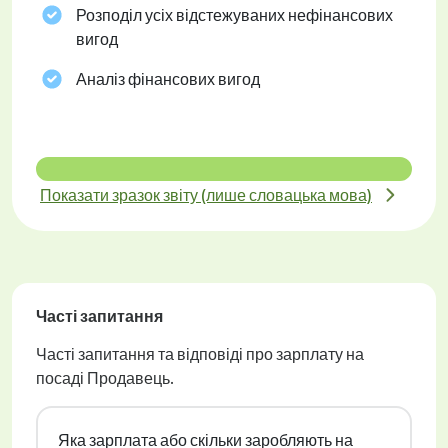
Розподіл усіх відстежуваних нефінансових
вигод
Аналіз фінансових вигод
Показати зразок звіту (лише словацька мова)
Часті запитання
Часті запитання та відповіді про зарплату на
посаді Продавець.
Яка зарплата або скільки заробляють на