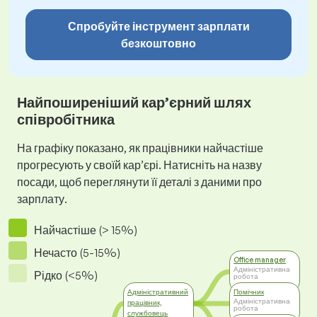
Спробуйте інструмент зарплати
безкоштовно
Найпоширеніший кар’єрний шлях
співробітника
На графіку показано, як працівники найчастіше
прогресують у своїй кар’єрі. Натисніть на назву
посади, щоб переглянути її деталі з даними про
зарплату.
Найчастіше (> 15%)
Нечасто (5-15%)
Office manager
Адміністративна
Рідко (<5%)
робота
Адміністративний
Помічник
Адміністративна
працівник,
робота
службовець