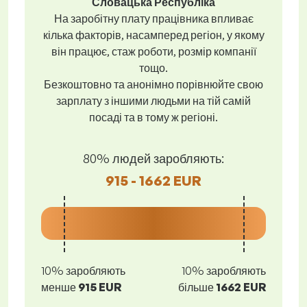
Словацька Республіка
На заробітну плату працівника впливає
кілька факторів, насамперед регіон, у якому
він працює, стаж роботи, розмір компанії
тощо.
Безкоштовно та анонімно порівнюйте свою
зарплату з іншими людьми на тій самій
посаді та в тому ж регіоні.
80% людей заробляють:
915 - 1662 EUR
10% заробляють
10% заробляють
менше
915 EUR
більше
1662 EUR