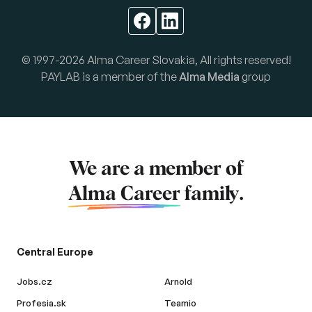
© 1997-2026 Alma Career Slovakia, All rights reserved!
PAYLAB is a member of the
Alma Media
group
We are a member of
Alma Career
family.
Central Europe
Jobs.cz
Arnold
Profesia.sk
Teamio