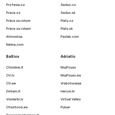
Profesia.cz
Seduo.cz
Prace.cz
Seduo.sk
Práca za rohom
Platy.cz
Práce za rohem
Platy.sk
Atmoskop
Paylab.com
Nelisa.com
Baltics
Adriatic
CVonline.lt
MojPosao
CV.lv
MojPosao.ba
CV.ee
Vrabotuvanje
Dirbam.lt
Hercul.hr
Visidarbi.lv
Virtual Valley
Otsintood.ee
Pulser
Personaloatrankos.lt