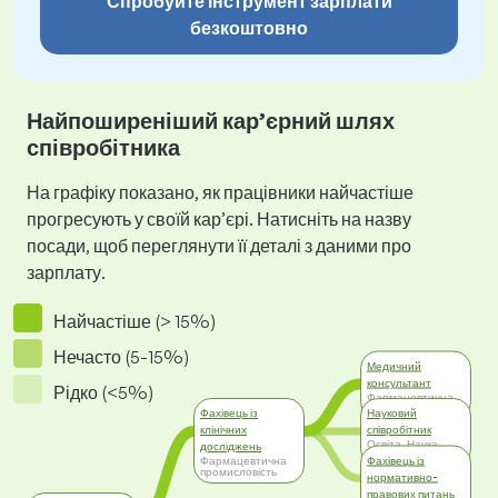
Спробуйте інструмент зарплати
безкоштовно
Найпоширеніший кар’єрний шлях
співробітника
На графіку показано, як працівники найчастіше
прогресують у своїй кар’єрі. Натисніть на назву
посади, щоб переглянути її деталі з даними про
зарплату.
Найчастіше (> 15%)
Нечасто (5-15%)
Медичний
консультант
Рідко (<5%)
Фармацевтична
промисловість
Фахівець із
Науковий
клінічних
співробітник
Освіта, Наука,
досліджень
Дослідження
Фахівець із
Фармацевтична
промисловість
нормативно-
правових питань