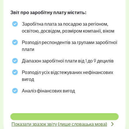
Звіт про заробітну плату містить:
Заробітна плата за посадою за регіоном,
освітою, досвідом, розміром компанії, віком
Розподіл респондентів за групами заробітної
плати
Діапазон заробітної плати від 1 до 9 децилів
Розподіл усіх відстежуваних нефінансових
вигод
Аналіз фінансових вигод
Показати зразок звіту (лише словацька мова)