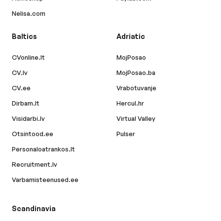
Nelisa.com
Baltics
Adriatic
CVonline.lt
MojPosao
CV.lv
MojPosao.ba
CV.ee
Vrabotuvanje
Dirbam.lt
Hercul.hr
Visidarbi.lv
Virtual Valley
Otsintood.ee
Pulser
Personaloatrankos.lt
Recruitment.lv
Varbamisteenused.ee
Scandinavia