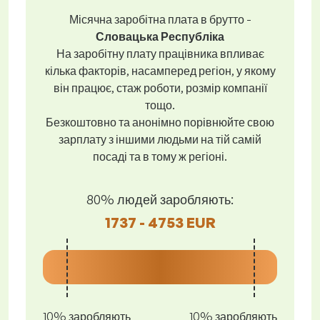
Місячна заробітна плата в брутто -
Словацька Республіка
На заробітну плату працівника впливає
кілька факторів, насамперед регіон, у якому
він працює, стаж роботи, розмір компанії
тощо.
Безкоштовно та анонімно порівнюйте свою
зарплату з іншими людьми на тій самій
посаді та в тому ж регіоні.
80% людей заробляють:
1737 - 4753 EUR
10% заробляють
10% заробляють