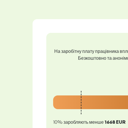
На заробітну плату працівника впли
Безкоштовно та анонімно
10% заробляють менше
1668 EUR