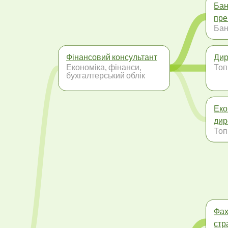
Бан
пре
Бан
Фінансовий консультант
Дир
Економіка, фінанси,
Топ
бухгалтерський облік
Еко
дир
Топ
Фах
стр