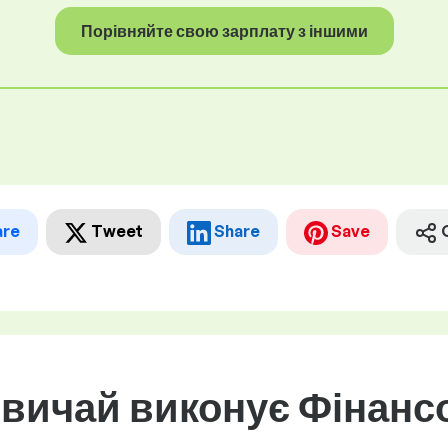
Порівняйте свою зарплату з іншими
are
Tweet
Share
Save
звичай виконує Фінанс