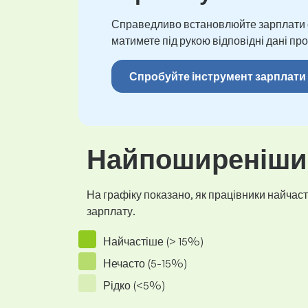
Справедливо встановлюйте зарплати св
матимете під рукою відповідні дані про
Спробуйте інструмент зарплати
Найпоширеніший
На графіку показано, як працівники найчасті
зарплату.
Найчастіше (> 15%)
Нечасто (5-15%)
Рідко (<5%)