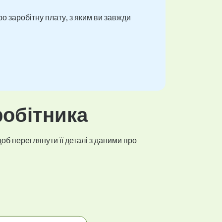
о заробітну плату, з яким ви завжди
робітника
об переглянути її деталі з даними про