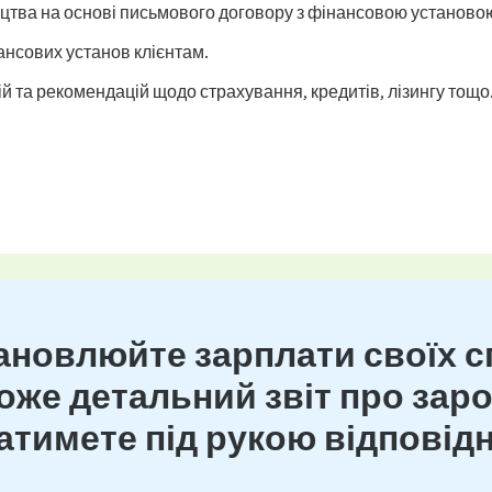
тва на основі письмового договору з фінансовою установо
ансових установ клієнтам.
 та рекомендацій щодо страхування, кредитів, лізингу тощо
новлюйте зарплати своїх сп
же детальний звіт про зароб
тимете під рукою відповідн