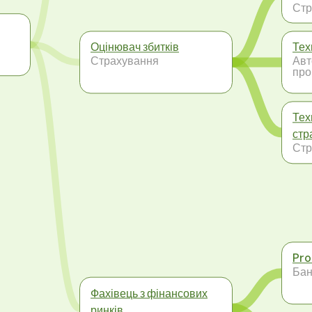
Стр
Оцінювач збитків
Тех
Страхування
Авт
про
Тех
стр
Стр
Pro
Бан
Фахівець з фінансових
ринків