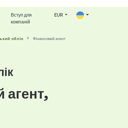
Вступ для
EUR
компаній
ький облік
Фінансовий агент
лік
 агент,