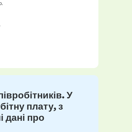
ю.
.
івробітників. У
ітну плату, з
і дані про