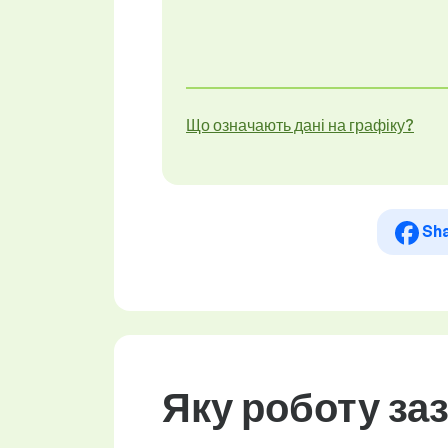
Що означають дані на графіку?
Sh
Яку роботу за