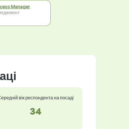
cess Manager
неджмент
аці
ередній вік респондента на посаді
34