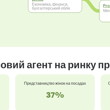
Економіка, фінанси,
Pro
бухгалтерський облік
Ме
овий агент на ринку пр
Представництво жінок на посадах
С
37%