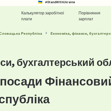
#StandWithUkraine
Калькулятор заробітної
Порівняння
плати
зарплат
 Словацька Республіка
Економіка, фінанси, бухгалтерс
си, бухгалтерський об
посади Фінансовий
спубліка