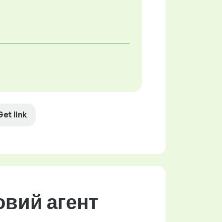
Get link
овий агент