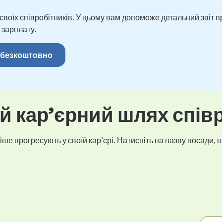
оїх співробітників. У цьому вам допоможе детальний звіт пр
 зарплату.
 безкоштовно
 кар’єрний шлях спів
ше прогресують у своїй кар’єрі. Натисніть на назву посади, щ