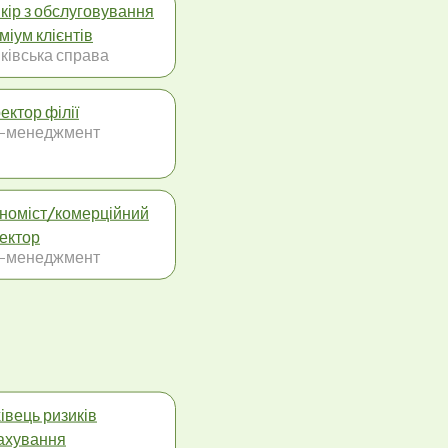
кір з обслуговування
міум клієнтів
ківська справа
ектор філії
-менеджмент
номіст/комерційний
ектор
-менеджмент
івець ризиків
ахування