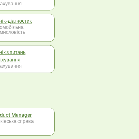
ахування
нік-діагностик
омобільна
мисловість
нік з питань
ахування
ахування
duct Manager
ківська справа