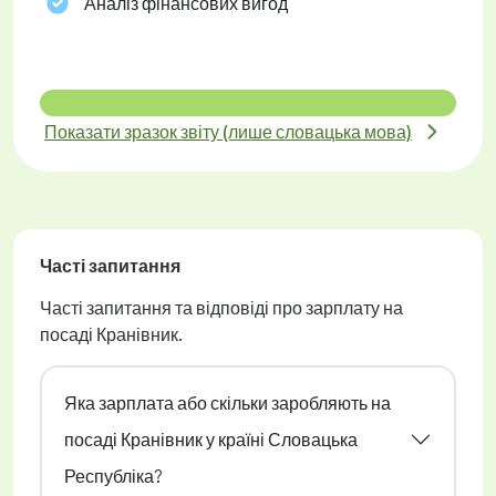
Аналіз фінансових вигод
Показати зразок звіту (лише словацька мова)
Часті запитання
Часті запитання та відповіді про зарплату на
посаді Кранівник.
Яка зарплата або скільки заробляють на
посаді Кранівник у країні Словацька
Республіка?