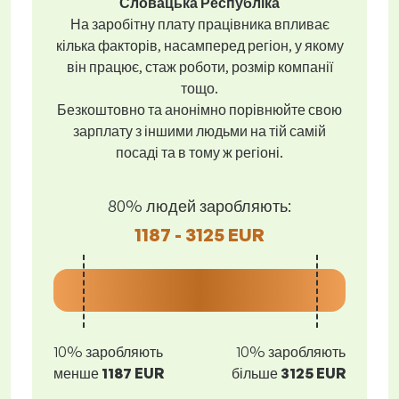
Словацька Республіка
На заробітну плату працівника впливає
кілька факторів, насамперед регіон, у якому
він працює, стаж роботи, розмір компанії
тощо.
Безкоштовно та анонімно порівнюйте свою
зарплату з іншими людьми на тій самій
посаді та в тому ж регіоні.
80% людей заробляють:
1187 - 3125 EUR
10% заробляють
10% заробляють
менше
1187 EUR
більше
3125 EUR