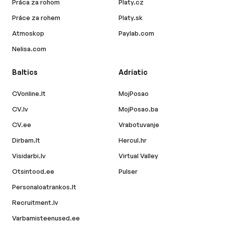
Práca za rohom
Platy.cz
Práce za rohem
Platy.sk
Atmoskop
Paylab.com
Nelisa.com
Baltics
Adriatic
CVonline.lt
MojPosao
CV.lv
MojPosao.ba
CV.ee
Vrabotuvanje
Dirbam.lt
Hercul.hr
Visidarbi.lv
Virtual Valley
Otsintood.ee
Pulser
Personaloatrankos.lt
Recruitment.lv
Varbamisteenused.ee