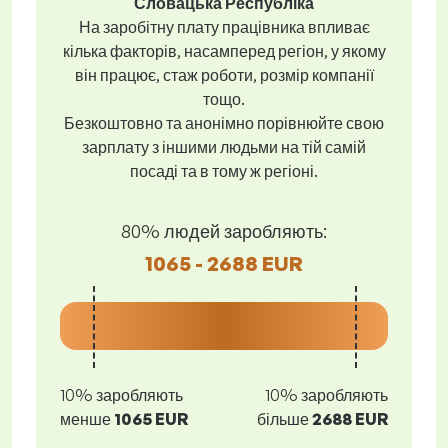
Словацька Республіка
На заробітну плату працівника впливає
кілька факторів, насамперед регіон, у якому
він працює, стаж роботи, розмір компанії
тощо.
Безкоштовно та анонімно порівнюйте свою
зарплату з іншими людьми на тій самій
посаді та в тому ж регіоні.
80% людей заробляють:
1065 - 2688 EUR
10% заробляють
10% заробляють
менше
1065 EUR
більше
2688 EUR