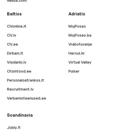
Nelisa.com
Baltics
Adriatic
CVonline.lt
MojPosao
CV.lv
MojPosao.ba
CV.ee
Vrabotuvanje
Dirbam.lt
Hercul.hr
Visidarbi.lv
Virtual Valley
Otsintood.ee
Pulser
Personaloatrankos.lt
Recruitment.lv
Varbamisteenused.ee
Scandinavia
Jobly.fi