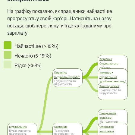
На графіку показано, як працівники найчастіше
прогресують у своїй кар’єрі. Натисніть на назву
посади, щоб переглянути її деталі з даними про
зарплату.
Найчастіше (> 15%)
Нечасто (5-15%)
Керівник
будівельного
Рідко (<5%)
об'єкту
Будівництво та
Керівник
Інженер-
нерухомість
будівельних робіт
будівельник
Будівництво та
(керівник проекту /
нерухомість
керівник об'єкта)
Кошторисник
Будівництво та
Будівництво та
нерухомість
нерухомість
Завідуючий
складом
Менеджмент
Будівельник
Комірник
Оператор
Будівництво та
Транспорт,
вилкового
нерухомість
перевезення,