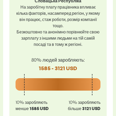
Словацька Республіка
На заробітну плату працівника впливає
кілька факторів, насамперед регіон, у якому
він працює, стаж роботи, розмір компанії
тощо.
Безкоштовно та анонімно порівнюйте свою
зарплату з іншими людьми на тій самій
посаді та в тому ж регіоні.
80% людей заробляють:
1585 - 3121 USD
10% заробляють
10% заробляють
менше
1585 USD
більше
3121 USD