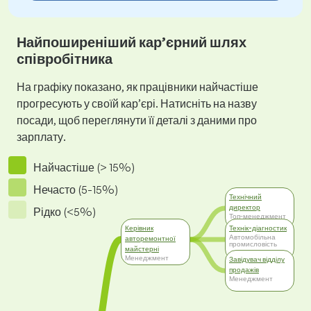
Найпоширеніший кар’єрний шлях
співробітника
На графіку показано, як працівники найчастіше
прогресують у своїй кар’єрі. Натисніть на назву
посади, щоб переглянути її деталі з даними про
зарплату.
Найчастіше (> 15%)
Нечасто (5-15%)
Технічний
директор
Рідко (<5%)
Топ-менеджмент
Керівник
Технік-діагностик
Автомобільна
авторемонтної
промисловість
майстерні
Менеджмент
Завідувач відділу
продажів
Менеджмент