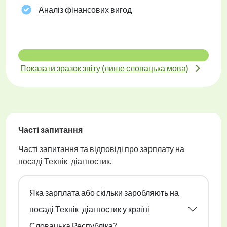
Аналіз фінансових вигод
Показати зразок звіту (лише словацька мова)
Часті запитання
Часті запитання та відповіді про зарплату на
посаді Технік-діагностик.
Яка зарплата або скільки заробляють на
посаді Технік-діагностик у країні
Словацька Республіка?