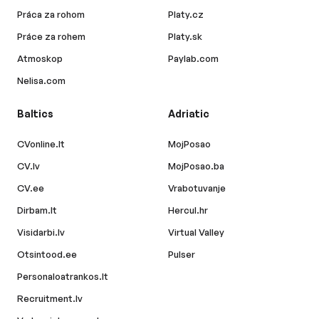
Práca za rohom
Platy.cz
Práce za rohem
Platy.sk
Atmoskop
Paylab.com
Nelisa.com
Baltics
Adriatic
CVonline.lt
MojPosao
CV.lv
MojPosao.ba
CV.ee
Vrabotuvanje
Dirbam.lt
Hercul.hr
Visidarbi.lv
Virtual Valley
Otsintood.ee
Pulser
Personaloatrankos.lt
Recruitment.lv