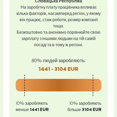
Словацька Республіка
На заробітну плату працівника впливає
кілька факторів, насамперед регіон, у якому
він працює, стаж роботи, розмір компанії
тощо.
Безкоштовно та анонімно порівнюйте свою
зарплату з іншими людьми на тій самій
посаді та в тому ж регіоні.
80% людей заробляють:
1441 - 3104 EUR
10% заробляють
10% заробляють
менше
1441 EUR
більше
3104 EUR