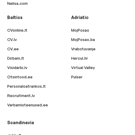
Nelisa.com
Baltics
Adriatic
CVonline.lt
MojPosao
CV.lv
MojPosao.ba
CV.ee
Vrabotuvanje
Dirbam.lt
Hercul.hr
Visidarbi.lv
Virtual Valley
Otsintood.ee
Pulser
Personaloatrankos.lt
Recruitment.lv
Varbamisteenused.ee
Scandinavia