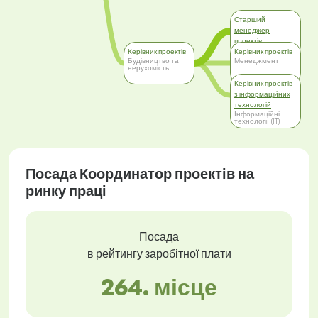
Старший
менеджер
проектів
Менеджмент
Керівник проектів
Керівник проектів
Будівництво та
Менеджмент
нерухомість
Керівник проектів
з інформаційних
технологій
Інформаційні
технології (IT)
Посада Координатор проектів на
ринку праці
Посада
в рейтингу заробітної плати
264. місце