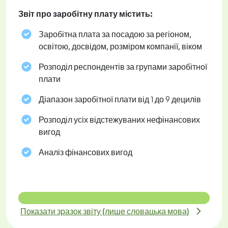
Звіт про заробітну плату містить:
Заробітна плата за посадою за регіоном,
освітою, досвідом, розміром компанії, віком
Розподіл респондентів за групами заробітної
плати
Діапазон заробітної плати від 1 до 9 децилів
Розподіл усіх відстежуваних нефінансових
вигод
Аналіз фінансових вигод
Показати зразок звіту (лише словацька мова)