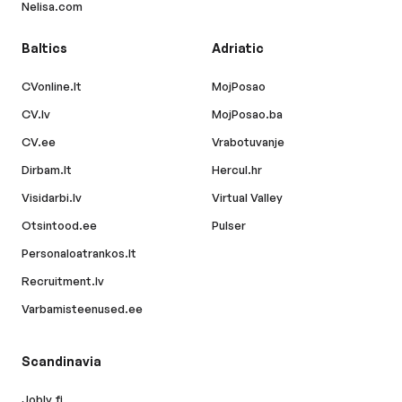
Nelisa.com
Baltics
Adriatic
CVonline.lt
MojPosao
CV.lv
MojPosao.ba
CV.ee
Vrabotuvanje
Dirbam.lt
Hercul.hr
Visidarbi.lv
Virtual Valley
Otsintood.ee
Pulser
Personaloatrankos.lt
Recruitment.lv
Varbamisteenused.ee
Scandinavia
Jobly.fi