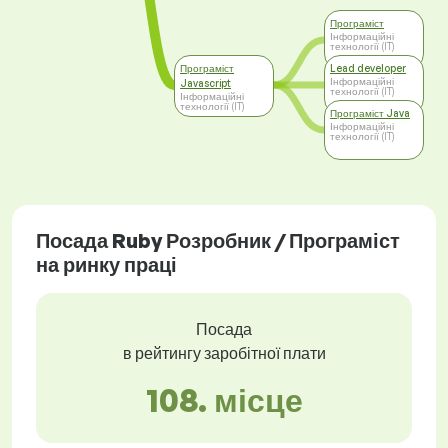
Програміст
Інформаційні
технології (IT)
Програміст
Lead developer
Інформаційні
Javascript
технології (IT)
Інформаційні
технології (IT)
Програміст Java
Інформаційні
технології (IT)
Посада Ruby Розробник / Програміст
на ринку праці
Посада
в рейтингу заробітної плати
108. місце