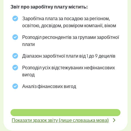
Звіт про заробітну плату містить:
Заробітна плата за посадою за регіоном,
освітою, досвідом, розміром компанії, віком
Розподіл респондентів за групами заробітної
плати
Діапазон заробітної плати від 1 до 9 децилів
Розподіл усіх відстежуваних нефінансових
вигод
Аналіз фінансових вигод
Показати зразок звіту (лише словацька мова)