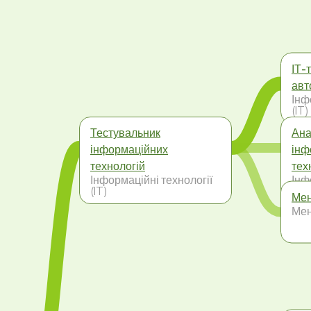
ІТ-
авт
Інф
(IT)
Тестувальник
Ана
інформаційних
інф
технологій
тех
Інформаційні технології
Інф
(IT)
(IT)
Мен
Ме