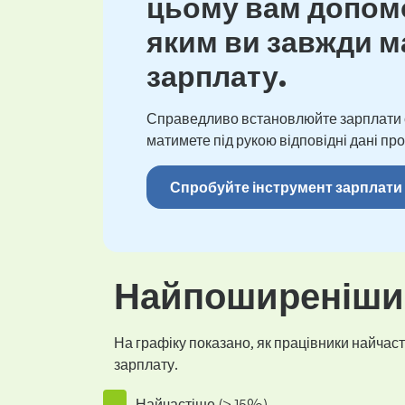
цьому вам допомо
яким ви завжди ма
зарплату.
Справедливо встановлюйте зарплати св
матимете під рукою відповідні дані про
Спробуйте інструмент зарплати
Найпоширеніший
На графіку показано, як працівники найчасті
зарплату.
Найчастіше (> 15%)