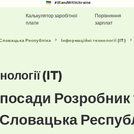
#StandWithUkraine
Калькулятор заробітної
Порівняння
плати
зарплат
 Словацька Республіка
Інформаційні технології (IT)
ології (IT)
посади Розробник 
 Словацька Респуб