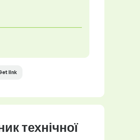
Get link
ик технічної