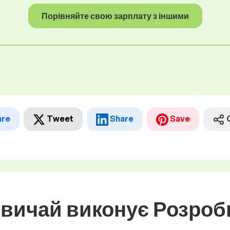
Порівняйте свою зарплату з іншими
are
Tweet
Share
Save
звичай виконує Розробн