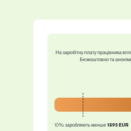
На заробітну плату працівника впли
Безкоштовно та анонімно
10% заробляють менше
1593 EUR