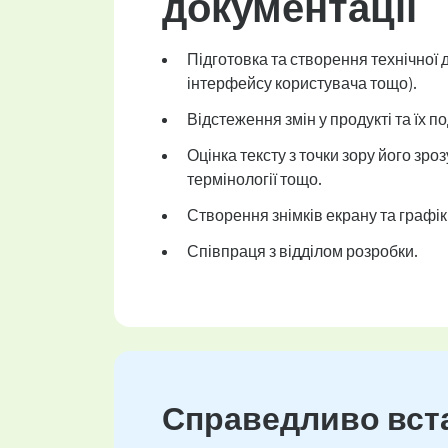
документації
Підготовка та створення технічної 
інтерфейсу користувача тощо).
Відстеження змін у продукті та їх 
Оцінка тексту з точки зору його зро
термінології тощо.
Створення знімків екрану та графікі
Співпраця з відділом розробки.
Справедливо вста