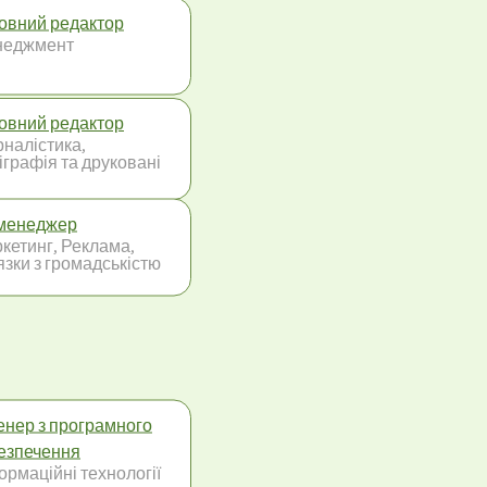
овний редактор
неджмент
овний редактор
налістика,
іграфія та друковані
менеджер
кетинг, Реклама,
язки з громадськістю
енер з програмного
езпечення
ормаційні технології