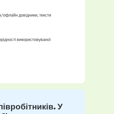
йн/офлайн довідники, тексти
норідності використовуваної
івробітників. У