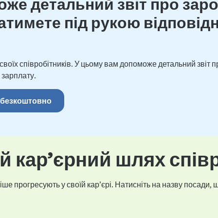
же детальний звіт про зароб
тимете під рукою відповідн
оїх співробітників. У цьому вам допоможе детальний звіт пр
 зарплату.
 безкоштовно
 кар’єрний шлях спів
ше прогресують у своїй кар’єрі. Натисніть на назву посади, щ