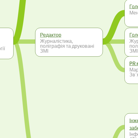
Гол
Ме
Редактор
Гол
Журналістика,
Жур
поліграфія та друковані
пол
гії
ЗМІ
ЗМІ
PR 
Мар
Зв'
Інж
заб
Інф