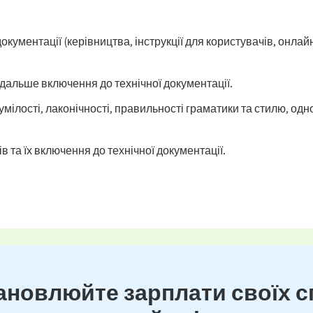
документації (керівництва, інструкції для користувачів, онла
подальше включення до технічної документації.
зумілості, лаконічності, правильності граматики та стилю, од
в та їх включення до технічної документації.
новлюйте зарплати своїх сп