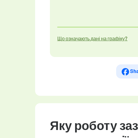
Що означають дані на графіку?
Sh
Яку роботу за