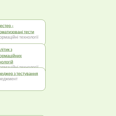
тестер -
оматизовані тести
ормаційні технології
літик з
ормаційних
нологій
ормаційні технології
еджер з тестування
неджмент