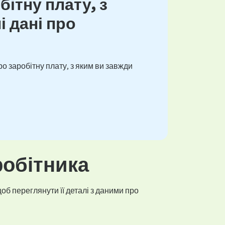
ітну плату, з
і дані про
о заробітну плату, з яким ви завжди
робітника
об переглянути її деталі з даними про