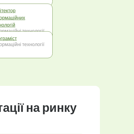
ітектор
ормаційних
нологій
ормаційні технології
граміст
ормаційні технології
ації на ринку