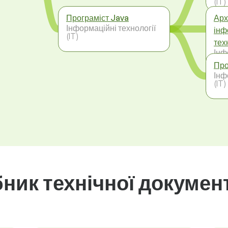
(IT)
Програміст Java
Арх
Інформаційні технології
інф
(IT)
тех
Інф
(IT)
Про
Інф
(IT)
ник технічної документ