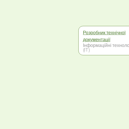
Розробник технічної
документації
Інформаційні техноло
(IT)