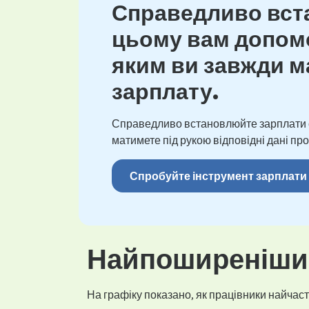
Справедливо вста
цьому вам допомо
яким ви завжди ма
зарплату.
Справедливо встановлюйте зарплати св
матимете під рукою відповідні дані про
Спробуйте інструмент зарплати
Найпоширеніший
На графіку показано, як працівники найчасті