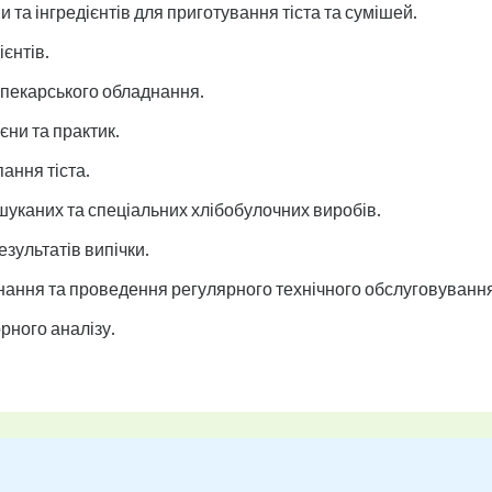
и та інгредієнтів для приготування тіста та сумішей.
єнтів.
опекарського обладнання.
єни та практик.
ання тіста.
шуканих та спеціальних хлібобулочних виробів.
зультатів випічки.
ання та проведення регулярного технічного обслуговування
рного аналізу.