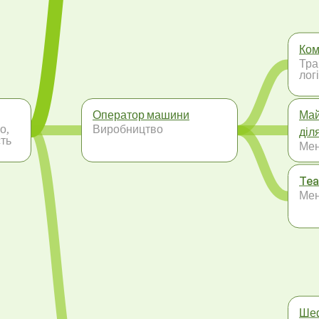
Ком
Тра
лог
Оператор машини
Май
о,
Виробництво
діл
ть
Ме
Tea
Ме
Ше