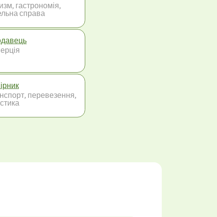
изм, гастрономія,
ельна справа
давець
ерція
ірник
нспорт, перевезення,
істика