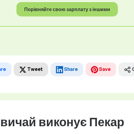
Порівняйте свою зарплату з іншими
are
Tweet
Share
Save
звичай виконує Пекар