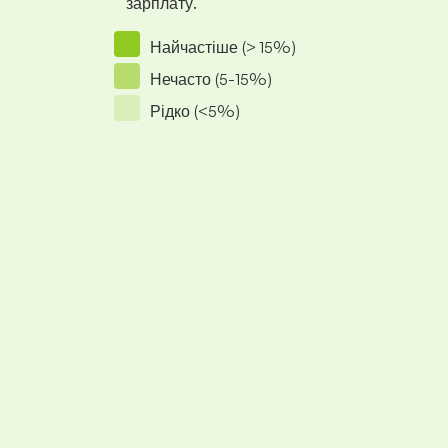
зарплату.
Найчастіше (> 15%)
Нечасто (5-15%)
Рідко (<5%)