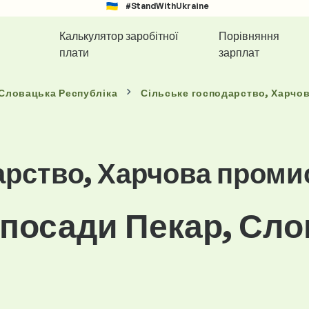
#StandWithUkraine
Калькулятор заробітної
Порівняння
плати
зарплат
 Словацька Республіка
Сільське господарство, Харчо
арство, Харчова проми
 посади Пекар, Сл