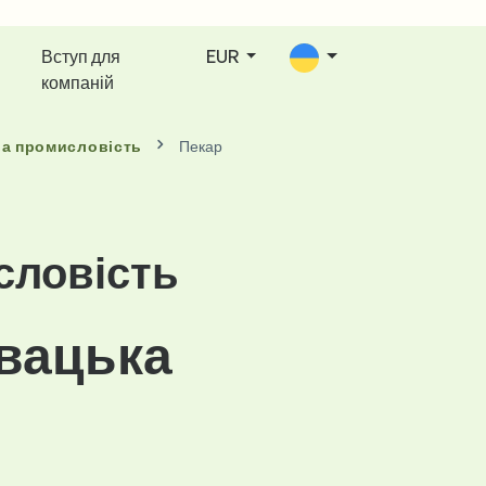
Вступ для
EUR
компаній
ва промисловість
Пекар
словість
овацька