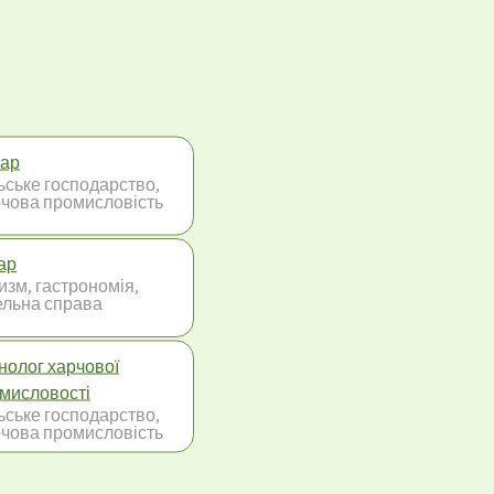
ар
ьське господарство,
чова промисловість
ар
изм, гастрономія,
ельна справа
нолог харчової
мисловості
ьське господарство,
чова промисловість