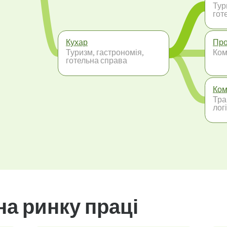
Тур
гот
Кухар
Про
Туризм, гастрономія,
Ком
готельна справа
Ком
Тра
лог
на ринку праці