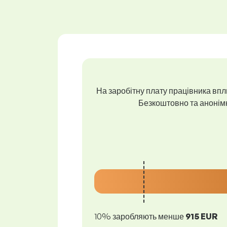
На заробітну плату працівника впли
Безкоштовно та анонімно
10% заробляють менше
915 EUR