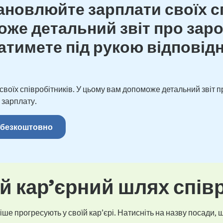
новлюйте зарплати своїх сп
же детальний звіт про зароб
тимете під рукою відповідн
оїх співробітників. У цьому вам допоможе детальний звіт пр
 зарплату.
 безкоштовно
 кар’єрний шлях спів
ше прогресують у своїй кар’єрі. Натисніть на назву посади, щ