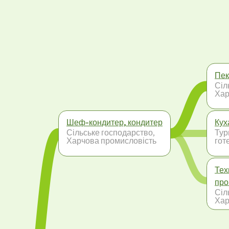
Пек
Сіл
Хар
Шеф-кондитер, кондитер
Кух
Сільське господарство,
Тур
Харчова промисловість
гот
Тех
про
Сіл
Хар