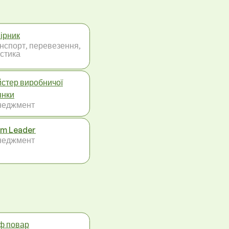
ірник
нспорт, перевезення,
істика
стер виробничої
янки
неджмент
m Leader
неджмент
ф повар