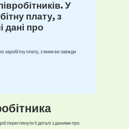
івробітників. У
ітну плату, з
і дані про
о заробітну плату, з яким ви завжди
робітника
об переглянути її деталі з даними про