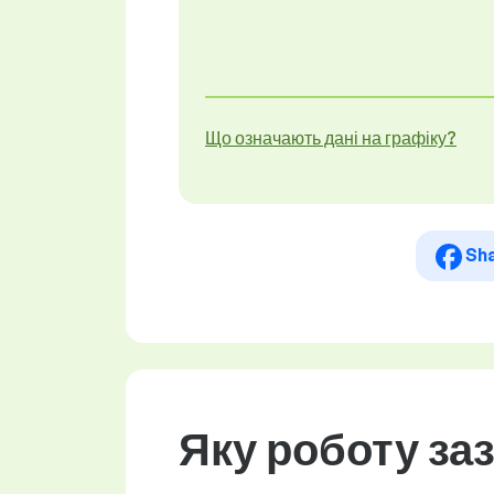
Що означають дані на графіку?
Sh
Яку роботу за