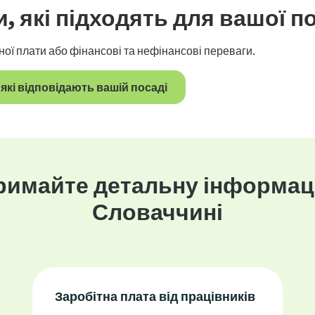
и
, які підходять для вашої п
ної плати або фінансові та нефінансові переваги.
які відповідають вашій посаді
римайте детальну інформац
Словаччині
Заробітна плата від працівників