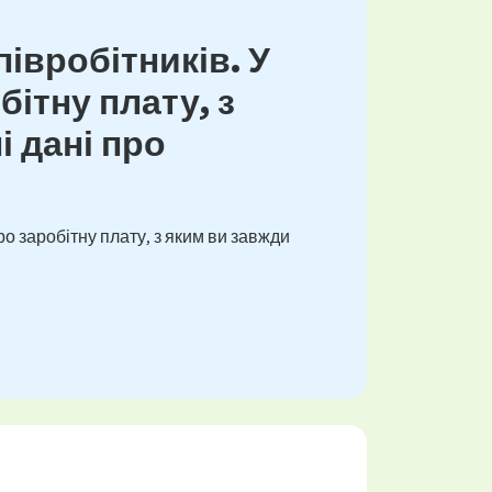
івробітників. У
ітну плату, з
і дані про
о заробітну плату, з яким ви завжди