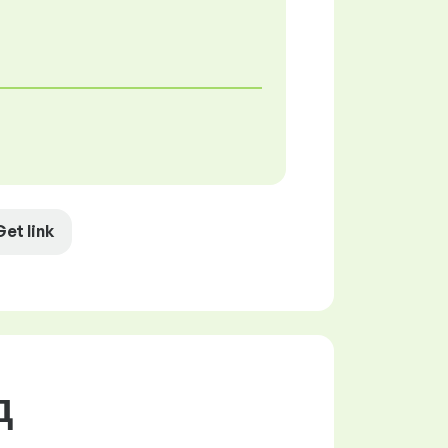
Get link
д