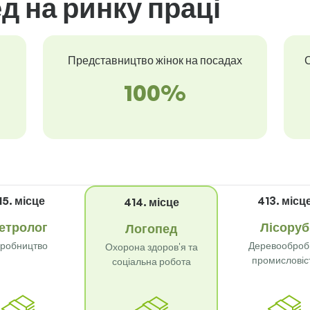
д на ринку праці
Представництво жінок на посадах
С
100%
15. місце
413. місц
414. місце
етролог
Лісоруб
Логопед
робництво
Деревооброб
Охорона здоров'я та
промисловіс
соціальна робота