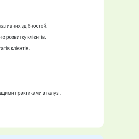
.
кативних здібностей.
о розвитку клієнтів.
тів клієнтів.
.
ащими практиками в галузі.