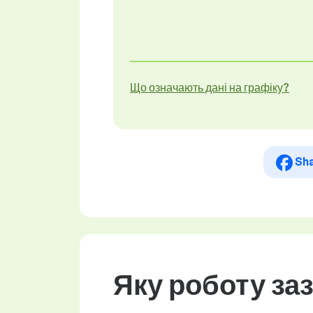
Що означають дані на графіку?
Sh
Яку роботу за