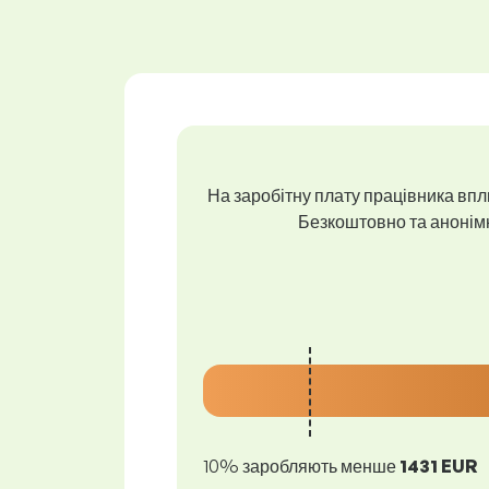
На заробітну плату працівника впли
Безкоштовно та анонімно
10% заробляють менше
1431 EUR