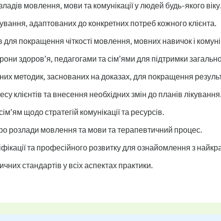
зладів мовлення, мови та комунікації у людей будь-якого віку
кування, адаптованих до конкретних потреб кожного клієнта.
для покращення чіткості мовлення, мовних навичок і комуні
ни здоров’я, педагогами та сім’ями для підтримки загальног
их методик, заснованих на доказах, для покращення результа
су клієнтів та внесення необхідних змін до планів лікування
ім’ям щодо стратегій комунікації та ресурсів.
 про розлади мовлення та мови та терапевтичний процес.
іфікації та професійного розвитку для ознайомлення з найкр
чних стандартів у всіх аспектах практики.