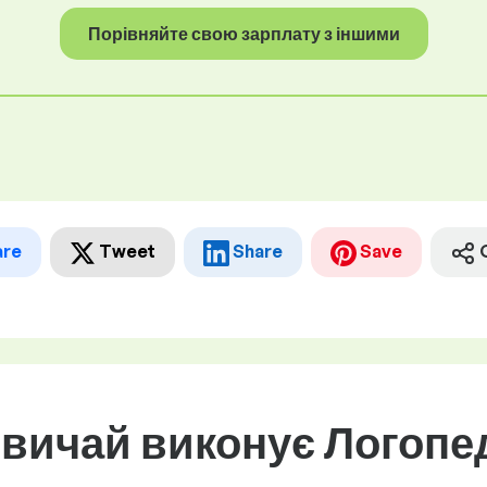
Порівняйте свою зарплату з іншими
are
Tweet
Share
Save
звичай виконує Логопе