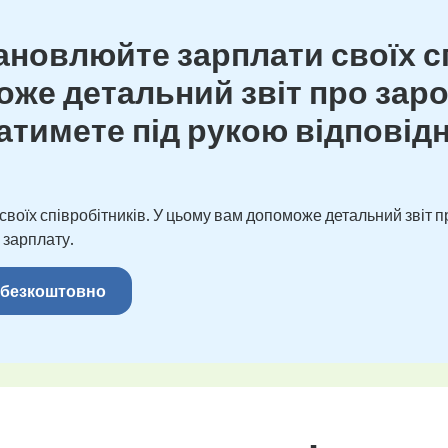
новлюйте зарплати своїх сп
же детальний звіт про зароб
тимете під рукою відповідн
оїх співробітників. У цьому вам допоможе детальний звіт пр
 зарплату.
 безкоштовно