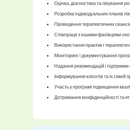
Оцінка, діагностика та лікування ро
Розробка індивідуальних планів лі
Проведення терапевтичних сеансів 
Співпраця з іншими фахівцями охоро
Використання практик і терапевтичн
Моніторинг і документування прогре
Надання рекомендацій і підтримки с
Інформування клієнтів та їх сімей
Участь у програмі підвищення квал
Дотримання конфіденційності та ети