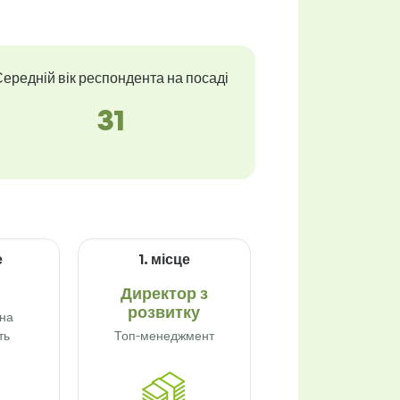
ередній вік респондента на посаді
31
е
1. місце
Директор з
розвитку
на
ть
Топ-менеджмент