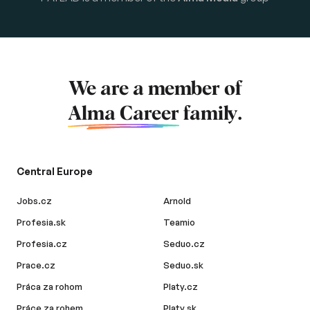
We are a member of
Alma Career
family.
Central Europe
Jobs.cz
Arnold
Profesia.sk
Teamio
Profesia.cz
Seduo.cz
Prace.cz
Seduo.sk
Práca za rohom
Platy.cz
Práce za rohem
Platy.sk