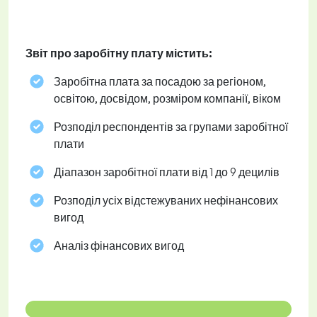
Звіт про заробітну плату містить:
Заробітна плата за посадою за регіоном,
освітою, досвідом, розміром компанії, віком
Розподіл респондентів за групами заробітної
плати
Діапазон заробітної плати від 1 до 9 децилів
Розподіл усіх відстежуваних нефінансових
вигод
Аналіз фінансових вигод