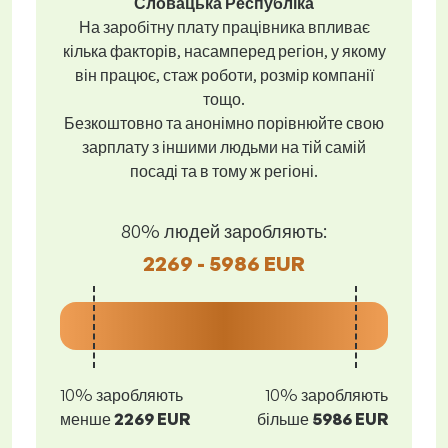
Словацька Республіка
На заробітну плату працівника впливає
кілька факторів, насамперед регіон, у якому
він працює, стаж роботи, розмір компанії
тощо.
Безкоштовно та анонімно порівнюйте свою
зарплату з іншими людьми на тій самій
посаді та в тому ж регіоні.
80% людей заробляють:
2269 - 5986 EUR
10% заробляють
10% заробляють
менше
2269 EUR
більше
5986 EUR