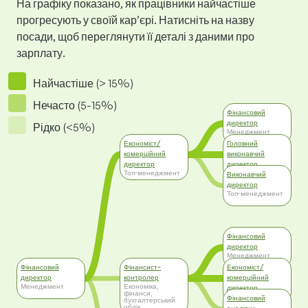
На графіку показано, як працівники найчастіше
прогресують у своїй кар’єрі. Натисніть на назву
посади, щоб переглянути її деталі з даними про
зарплату.
Найчастіше (> 15%)
Нечасто (5-15%)
Фінансовий
директор
Рідко (<5%)
Менеджмент
Економіст/
Головний
комерційний
виконавчий
директор
директор
Топ-менеджмент
Топ-менеджмент
Виконавчий
директор
Топ-менеджмент
Фінансовий
директор
Менеджмент
Фінансовий
Фінансист-
Економіст/
директор
контролер
комерційний
Менеджмент
Економіка,
директор
фінанси,
Топ-менеджмент
Фінансовий
бухгалтерський
облік