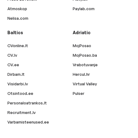
Atmoskop
Paylab.com
Nelisa.com
Baltics
Adriatic
CVonline.lt
MojPosao
CV.lv
MojPosao.ba
CV.ee
Vrabotuvanje
Dirbam.lt
Hercul.hr
Visidarbi.lv
Virtual Valley
Otsintood.ee
Pulser
Personaloatrankos.lt
Recruitment.lv
Varbamisteenused.ee