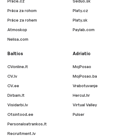
Prace.cz
Seduo.sk
Práca za rohom
Platy.cz
Práce za rohem
Platy.sk
Atmoskop
Paylab.com
Nelisa.com
Baltics
Adriatic
CVonline.lt
MojPosao
CV.lv
MojPosao.ba
CV.ee
Vrabotuvanje
Dirbam.lt
Hercul.hr
Visidarbi.lv
Virtual Valley
Otsintood.ee
Pulser
Personaloatrankos.lt
Recruitment.lv