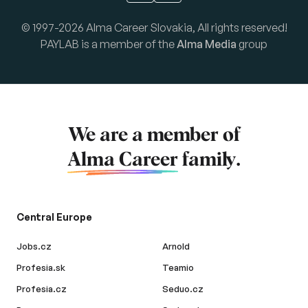
© 1997-2026 Alma Career Slovakia, All rights reserved!
PAYLAB is a member of the
Alma Media
group
We are a member of
Alma Career
family.
Central Europe
Jobs.cz
Arnold
Profesia.sk
Teamio
Profesia.cz
Seduo.cz