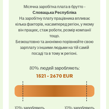
Місячна заробітна плата в брутто -
Словацька Республіка
На заробітну плату працівника впливає
кілька факторів, насамперед регіон, у якому
він працює, стаж роботи, розмір компанії
тощо.
Безкоштовно та анонімно порівнюйте свою
зарплату з іншими людьми на тій самій
посаді та в тому ж регіоні.
80% людей заробляють:
1521 - 2670 EUR
10% заробляють
10% заробляють