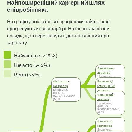
Найпоширеніший кар’єрний шлях
співробітника
На графіку показано, як працівники найчастіше
прогресують у своїй кар’єрі. Натисніть на назву
посади, щоб переглянути її деталі з даними про
зарплату.
Найчастіше (> 15%)
Нечасто (5-15%)
Фінансовий
директор
Рідко (<5%)
Менеджмент
Фінансист-
Економіст/
контролер
комерційний
Економіка,
директор
фінанси,
Топ-менеджмент
Фінансовий
бухгалтерський
облік
аналітик
Економіка,
фінанси,
бухгалтерський
облік
Фінансист-
контролер
Економіка,