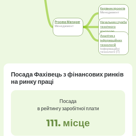
Керівник проектів
Менеджмент
Process Manager
Начальник служби
Менеджмент
технічного
контролю
Менеджмент
Аналітик з
інформаційних
технологій
Інформаційні
технології (IT)
Посада Фахівець з фінансових ринків
на ринку праці
Посада
в рейтингу заробітної плати
111. місце