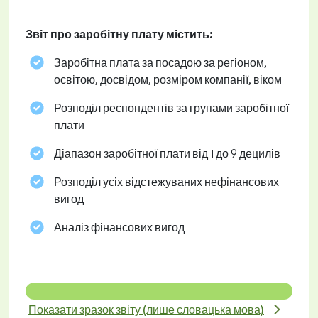
Звіт про заробітну плату містить:
Заробітна плата за посадою за регіоном,
освітою, досвідом, розміром компанії, віком
Розподіл респондентів за групами заробітної
плати
Діапазон заробітної плати від 1 до 9 децилів
Розподіл усіх відстежуваних нефінансових
вигод
Аналіз фінансових вигод
Показати зразок звіту (лише словацька мова)