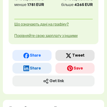
менше
1781 EUR
більше
4265 EUR
Що означають дані на графіку?
Порівняйте свою зарплату з іншими
Share
Tweet
Share
Save
Get link