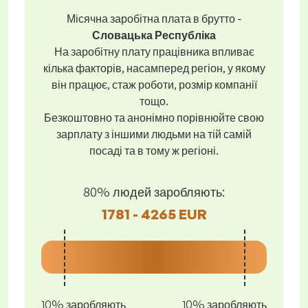
Місячна заробітна плата в брутто -
Словацька Республіка
На заробітну плату працівника впливає
кілька факторів, насамперед регіон, у якому
він працює, стаж роботи, розмір компанії
тощо.
Безкоштовно та анонімно порівнюйте свою
зарплату з іншими людьми на тій самій
посаді та в тому ж регіоні.
80% людей заробляють:
1781 - 4265 EUR
10% заробляють
10% заробляють