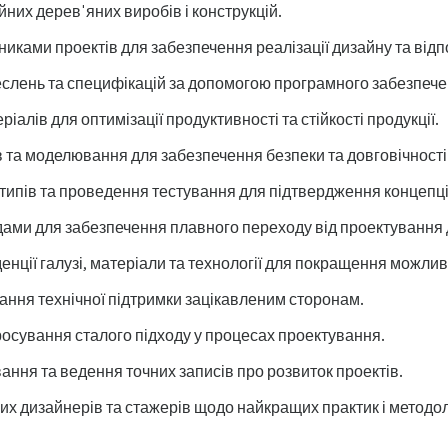
них дерев'яних виробів і конструкцій.
никами проектів для забезпечення реалізації дизайну та відп
еслень та специфікацій за допомогою програмного забезпеч
алів для оптимізації продуктивності та стійкості продукції.
 та моделювання для забезпечення безпеки та довговічності
типів та проведення тестування для підтвердження концепці
ами для забезпечення плавного переходу від проектування 
енції галузі, матеріали та технології для покращення можли
дання технічної підтримки зацікавленим сторонам.
осування сталого підходу у процесах проектування.
ння та ведення точних записів про розвиток проектів.
х дизайнерів та стажерів щодо найкращих практик і методол