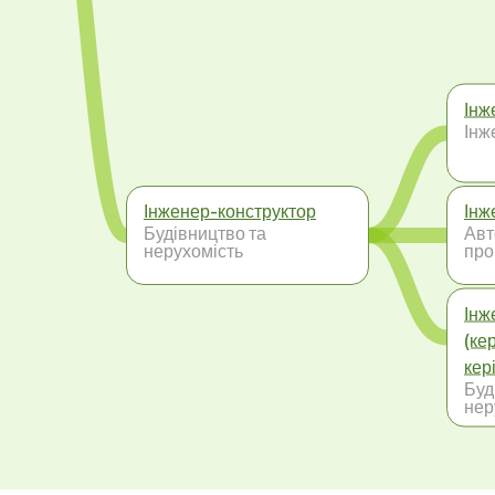
Інж
Інж
Інженер-конструктор
Інж
Будівництво та
Авт
нерухомість
про
Інж
(ке
кер
Буд
нер