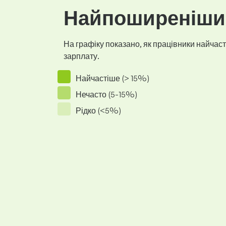
Найпоширеніший
На графіку показано, як працівники найчасті
зарплату.
Найчастіше (> 15%)
Нечасто (5-15%)
Рідко (<5%)