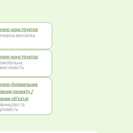
енер-конструктор
енерна механіка
енер-конструктор
омобільна
мисловість
енер-будівельник
рівник проекту /
івник об'єкта)
івництво та
ухомість