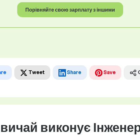
Порівняйте свою зарплату з іншими
are
Tweet
Share
Save
звичай виконує Інжене