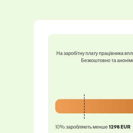
На заробітну плату працівника впли
Безкоштовно та анонімно
10% заробляють менше
1298 EUR