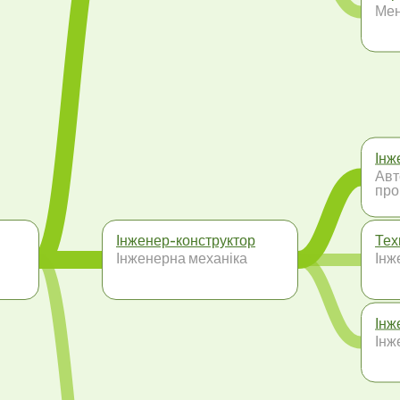
Ме
Інж
Авт
про
Інженер-конструктор
Тех
Інженерна механіка
Інж
Інж
Інж