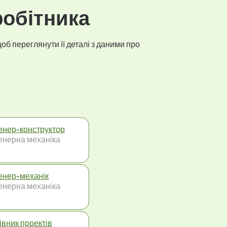
робітника
об переглянути її деталі з даними про
енер-конструктор
енерна механіка
енер-механік
енерна механіка
івник проектів