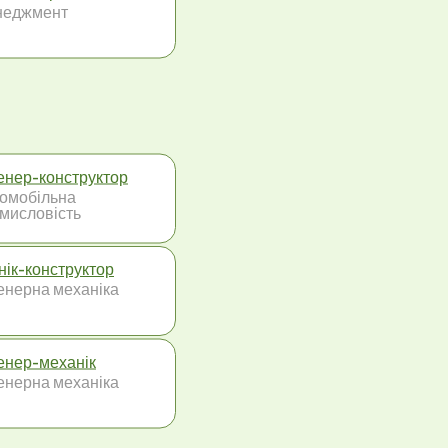
неджмент
енер-конструктор
омобільна
мисловість
нік-конструктор
енерна механіка
енер-механік
енерна механіка