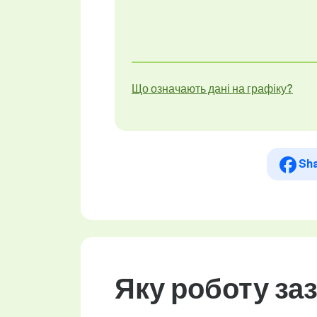
Що означають дані на графіку?
Sh
Яку роботу за