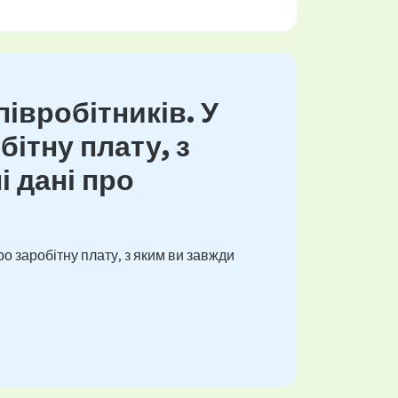
івробітників. У
ітну плату, з
і дані про
о заробітну плату, з яким ви завжди