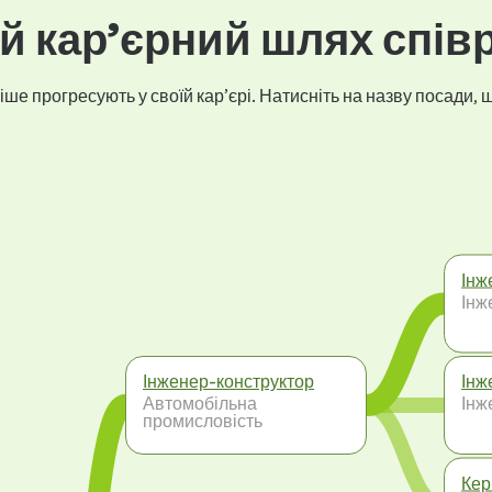
 кар’єрний шлях спів
ше прогресують у своїй кар’єрі. Натисніть на назву посади, щ
Інж
Інж
Інженер-конструктор
Інж
Автомобільна
Інж
промисловість
Кер