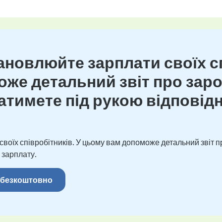
новлюйте зарплати своїх сп
же детальний звіт про зароб
тимете під рукою відповідн
оїх співробітників. У цьому вам допоможе детальний звіт пр
 зарплату.
 безкоштовно