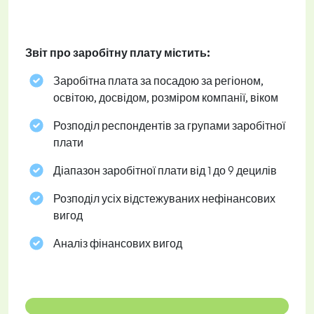
Звіт про заробітну плату містить:
Заробітна плата за посадою за регіоном,
освітою, досвідом, розміром компанії, віком
Розподіл респондентів за групами заробітної
плати
Діапазон заробітної плати від 1 до 9 децилів
Розподіл усіх відстежуваних нефінансових
вигод
Аналіз фінансових вигод