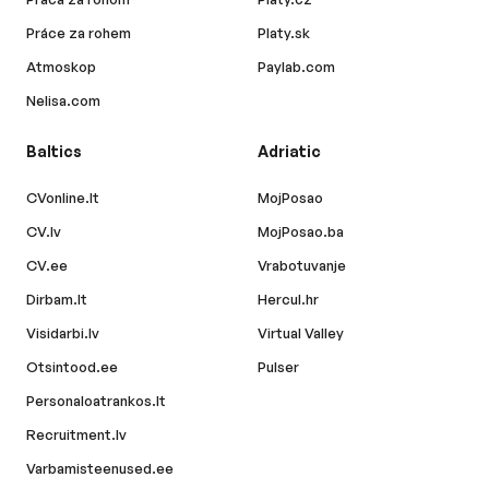
Práce za rohem
Platy.sk
Atmoskop
Paylab.com
Nelisa.com
Baltics
Adriatic
CVonline.lt
MojPosao
CV.lv
MojPosao.ba
CV.ee
Vrabotuvanje
Dirbam.lt
Hercul.hr
Visidarbi.lv
Virtual Valley
Otsintood.ee
Pulser
Personaloatrankos.lt
Recruitment.lv
Varbamisteenused.ee