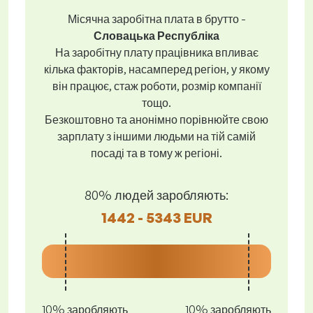
Місячна заробітна плата в брутто -
Словацька Республіка
На заробітну плату працівника впливає
кілька факторів, насамперед регіон, у якому
він працює, стаж роботи, розмір компанії
тощо.
Безкоштовно та анонімно порівнюйте свою
зарплату з іншими людьми на тій самій
посаді та в тому ж регіоні.
80% людей заробляють:
1442 - 5343 EUR
10% заробляють
10% заробляють