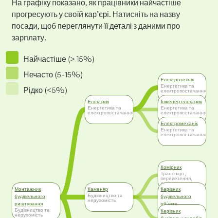
На графіку показано, як працівники найчастіше
прогресують у своїй кар’єрі. Натисніть на назву
посади, щоб переглянути її деталі з даними про
зарплату.
Найчастіше (> 15%)
Нечасто (5-15%)
Електротехнік
Енергетика та
Рідко (<5%)
електропостачання
Електрик
Інженер електрик
Енергетика та
Енергетика та
електропостачання
електропостачання
Електромеханік
Енергетика та
електропостачання
Комірник
Транспорт,
перевезення,
логістика
Монтажник
Каменяр
Керівник
Будівництво та
будівельного
будівельного
нерухомість
риштування
об'єкту
Будівництво та
Будівництво та
Керівник
нерухомість
нерухомість