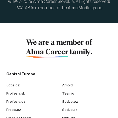
© 1997-2026 Alma Career Slovakia, All rights reserved!
PAYLAB is a member of the
Alma Media
group
We are a member of
Alma Career
family.
Central Europe
Jobs.cz
Arnold
Profesia.sk
Teamio
Profesia.cz
Seduo.cz
Prace.cz
Seduo.sk
Práca za rohom
Platy.cz