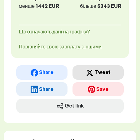
менше
1442 EUR
більше
5343 EUR
Що означають дані на графіку?
Порівняйте свою зарплату з іншими
Share
Tweet
Share
Save
Get link