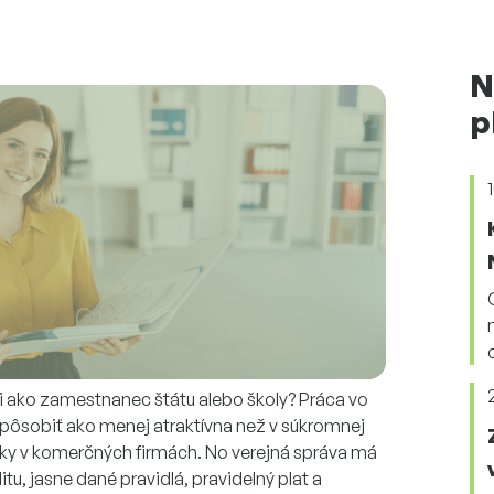
N
p
li ako zamestnanec štátu alebo školy? Práca vo
pôsobiť ako menej atraktívna než v súkromnej
uky v komerčných firmách. No verejná správa má
tu, jasne dané pravidlá, pravidelný plat a