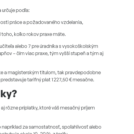
a určuje podľa:
čnosti práce a požadovaného vzdelania,
d toho, koľko rokov praxe máte.
 učiteľa alebo 7 pre úradníka s vysokoškolským
pňov – čím viac praxe, tým vyšší stupeň a tým aj
axe a magisterským titulom,
tak pravdepodobne
o
predstavuje
tarifný plat
1 227,50 € mesačne
.
tky?
 aj rôzne
príplatky
, ktoré váš mesačný príjem
 napríklad za samostatnosť, spoľahlivosť alebo