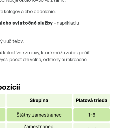
pohybuje okolo 10–30 % z tarifu.
te kolegov alebo oddelenie.
alebo sviatočné služby
– napríklad u
 u učiteľov.
jú
kolektívne zmluvy
, ktoré môžu zabezpečiť
vyšší počet dní voľna, odmeny či rekreačné