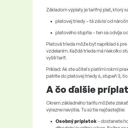
Základom výplaty je
tarifný plat
, ktorý s
platovej triedy
– tá závisí od náro
platového stupňa
– ten sa odvíja o
Platová trieda môže byť napríklad 6 pre
vzdelaním. Každá trieda má niekoľko stu
vyšší
tarif
.
Príklad:
Ak ste učiteľ s piatimi rokmi pr
patríte do
platovej triedy 6, stupeň 3
, č
A čo ďalšie prípla
Okrem základného tarifu môžete získať
výrazne navýšia. Tu sú tie najčastejšie:
Osobný príplatok
– dostanete ho