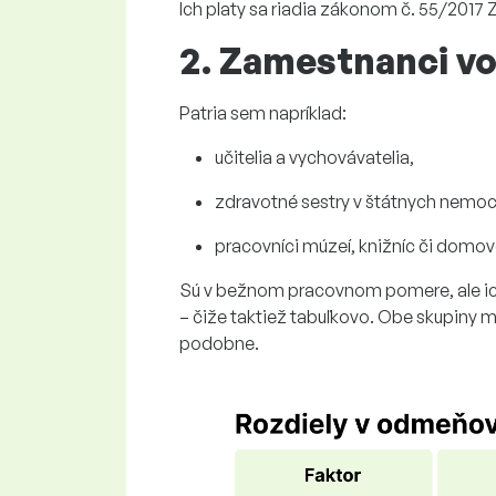
Ich platy sa riadia
zákonom č. 55/2017 Z.
2. Zamestnanci v
Patria sem napríklad:
učitelia a vychovávatelia,
zdravotné sestry v štátnych nemoc
pracovníci múzeí, knižníc či domov
S
ú v bežnom pracovnom pomere, ale ich
– čiže
tak
tiež tabuľkovo.
Obe skupiny ma
podobne
.