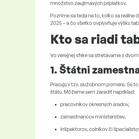
množstvo zaujímavých príplatkov.
Pozrime sa teda na to, koľko sa reálne d
2025 – a čo všetko ovplyvňuje výšku ta
Kto
sa riadi
tab
Vo verejnej sfére sa stretávame s dvo
1. Štátni zamestn
P
racujú v tzv. služobnom pomere
.
Sú to 
štátu. Môžeme sem zaradiť napríklad:
pracovníkov okresných úradov,
zamestnancov ministerstiev,
inšpektorov, colníkov či špecialisto