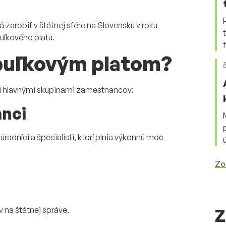
á zarobiť v štátnej sfére na Slovensku v roku
buľkového platu.
uľkový
m
plat
om
?
mi hlavnými skupinami zamestnancov
:
anci
úradníci a špecialisti, ktorí
plnia
výkonnú
moc
Zo
v na štátnej správe.
Z