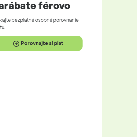
arábate
férovo
skajte
bezplatné
osobné porovnanie
tu.
Porovnajte si plat