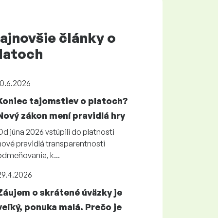
ajnovšie články o
latoch
10.6.2026
Koniec tajomstiev o platoch?
Nový zákon mení pravidlá hry
Od júna 2026 vstúpili do platnosti
nové pravidlá transparentnosti
odmeňovania, k...
29.4.2026
Záujem o skrátené úväzky je
veľký, ponuka malá. Prečo je