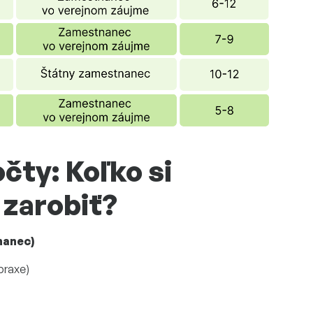
čty: Koľko si
 zarobiť?
nanec)
 praxe)