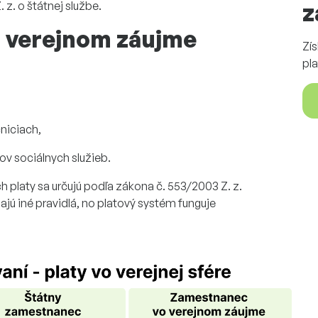
 z. o štátnej službe
.
z
o verejnom záujme
Zí
pla
niciach,
ov sociálnych služieb.
 platy sa určujú podľa
zákona č. 553/2003 Z. z.
jú iné pravidlá,
no
platový systém funguje