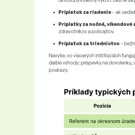
dlhodobý kvalitný výkon. Bežne sa 
Príplatok za riadenie
– ak vedie
Príplatky za nočné, víkendové 
zdravotníkov a policajtov.
Príplatok za triednictvo
– bežný
Navyše, vo viacerých inštitúciách fungu
ďalšie výhody: príspevky na dovolenku, 
poukazy.