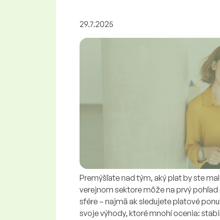
29.7.2025
Premýšľate nad tým, aký plat by ste ma
verejnom sektore môže na prvý pohľad 
sfére – najmä ak sledujete platové pon
svoje výhody, ktoré mnohí ocenia: stabili