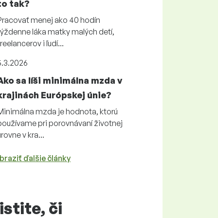
to tak?
Pracovať menej ako 40 hodín
týždenne láka matky malých detí,
freelancerov i ľudí...
5.3.2026
Ako sa líši minimálna mzda v
krajinách Európskej únie?
Minimálna mzda je hodnota, ktorú
používame pri porovnávaní životnej
úrovne v kra...
braziť ďalšie články
istite, či